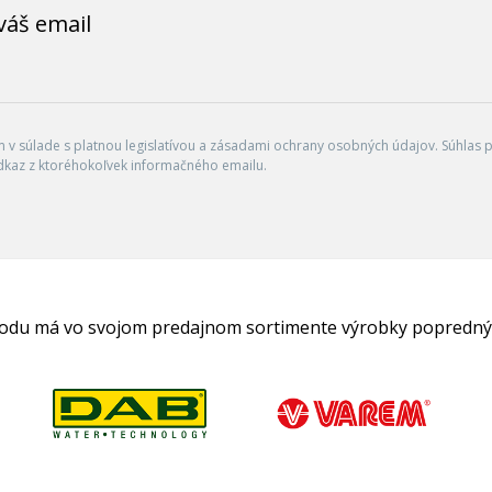
váš email
v súlade s platnou legislatívou a zásadami ochrany osobných údajov. Súhlas po
dkaz z ktoréhokoľvek informačného emailu.
hodu má vo svojom predajnom sortimente výrobky popredný