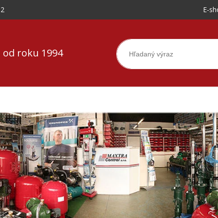
-2
E-sh
 od roku 1994