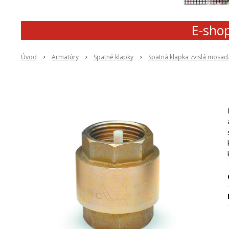
E-shop
Úvod
Armatúry
Spätné klapky
Spätná klapka zvislá mosadz