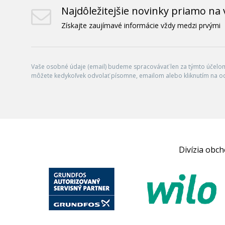
Najdôležitejšie novinky priamo na 
Získajte zaujímavé informácie vždy medzi prvými
Vaše osobné údaje (email) budeme spracovávať len za týmto účelom 
môžete kedykoľvek odvolať písomne, emailom alebo kliknutím na o
Divízia obc