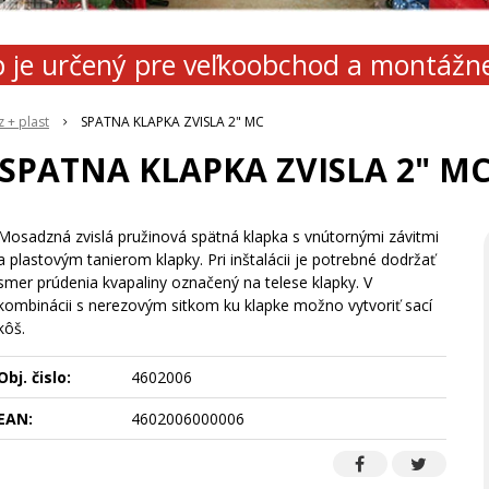
 je určený pre veľkoobchod a montážn
 + plast
SPATNA KLAPKA ZVISLA 2" MC
SPATNA KLAPKA ZVISLA 2" M
Mosadzná zvislá pružinová spätná klapka s vnútornými závitmi
a plastovým tanierom klapky. Pri inštalácii je potrebné dodržať
smer prúdenia kvapaliny označený na telese klapky. V
kombinácii s nerezovým sitkom ku klapke možno vytvoriť sací
kôš.
Obj. čislo:
4602006
EAN:
4602006000006