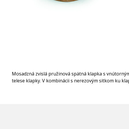
Mosadzná zvislá pružinová spätná klapka s vnútornými
telese klapky. V kombinácii s nerezovým sitkom ku kla