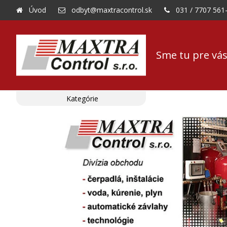
Úvod
odbyt@maxtracontrol.sk
031 / 7707 561
Sme tu pre vás
Kategórie