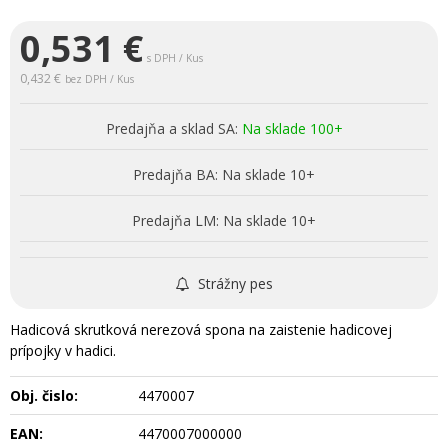
0,531
€
s DPH / Kus
0,432 €
bez DPH / Kus
Predajňa a sklad SA:
Na sklade 100+
Predajňa BA:
Na sklade 10+
Predajňa LM:
Na sklade 10+
Strážny pes
Hadicová skrutková nerezová spona na zaistenie hadicovej
prípojky v hadici.
Obj. čislo:
4470007
EAN:
4470007000000