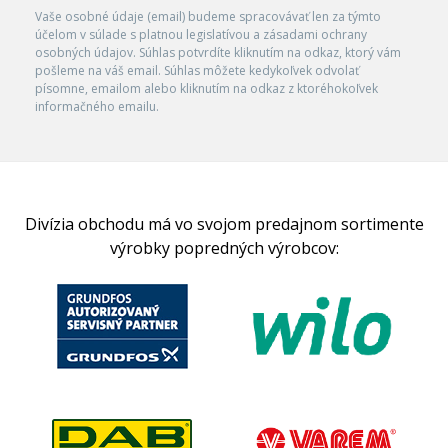
Vaše osobné údaje (email) budeme spracovávať len za týmto
účelom v súlade s platnou legislatívou a zásadami ochrany
osobných údajov. Súhlas potvrdíte kliknutím na odkaz, ktorý vám
pošleme na váš email. Súhlas môžete kedykoľvek odvolať
písomne, emailom alebo kliknutím na odkaz z ktoréhokoľvek
informačného emailu.
Divízia obchodu má vo svojom predajnom sortimente
výrobky popredných výrobcov: