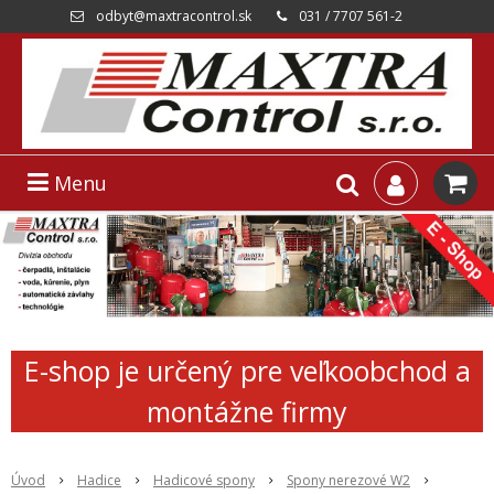
odbyt@maxtracontrol.sk
031 / 7707 561-2
Menu
E-shop je určený pre veľkoobchod a
montážne firmy
Úvod
Hadice
Hadicové spony
Spony nerezové W2