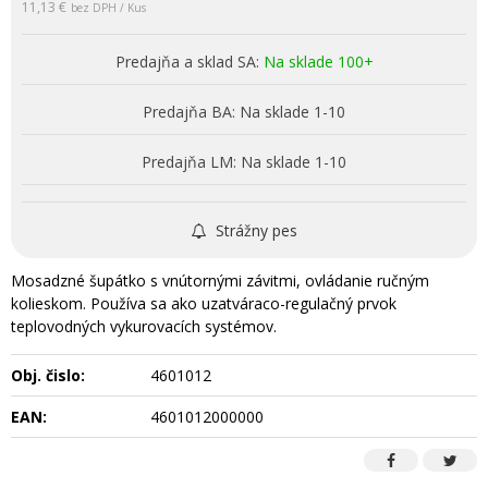
11,13 €
bez DPH / Kus
Predajňa a sklad SA:
Na sklade 100+
Predajňa BA:
Na sklade 1-10
Predajňa LM:
Na sklade 1-10
Strážny pes
Mosadzné šupátko s vnútornými závitmi, ovládanie ručným
kolieskom. Používa sa ako uzatváraco-regulačný prvok
teplovodných vykurovacích systémov.
Obj. čislo:
4601012
EAN:
4601012000000