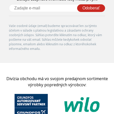
Odoberať
Vaše osobné údaje (email) budeme spracovávať len za týmto
účelom v súlade s platnou legislatívou a zásadami ochrany
osobných údajov. Súhlas potvrdíte kliknutím na odkaz, ktorý vám
pošleme na váš email. Súhlas môžete kedykoľvek odvolať
písomne, emailom alebo kliknutím na odkaz z ktoréhokoľvek
informačného emailu.
Divízia obchodu má vo svojom predajnom sortimente
výrobky popredných výrobcov: