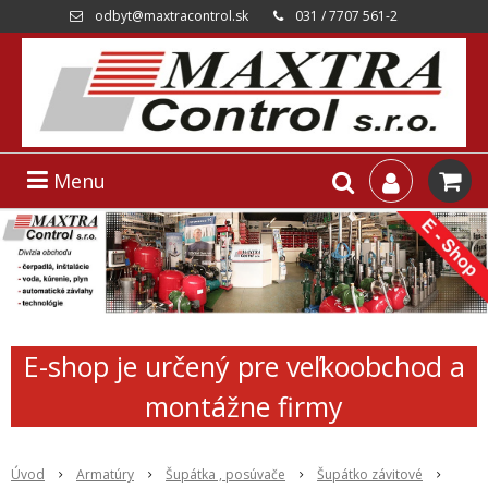
odbyt@maxtracontrol.sk
031 / 7707 561-2
Menu
E-shop je určený pre veľkoobchod a
montážne firmy
Úvod
Armatúry
Šupátka , posúvače
Šupátko závitové