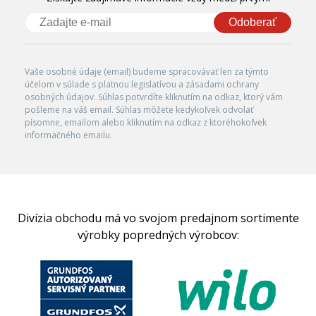
Odoberať
Vaše osobné údaje (email) budeme spracovávať len za týmto
účelom v súlade s platnou legislatívou a zásadami ochrany
osobných údajov. Súhlas potvrdíte kliknutím na odkaz, ktorý vám
pošleme na váš email. Súhlas môžete kedykoľvek odvolať
písomne, emailom alebo kliknutím na odkaz z ktoréhokoľvek
informačného emailu.
Divízia obchodu má vo svojom predajnom sortimente
výrobky popredných výrobcov: