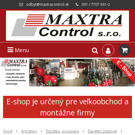
odbyt@maxtracontrol.sk
031 / 7707 561-2
Menu
E-shop je určený pre veľkoobchod a
montážne firmy
Úvod
Armatúry
Šupátka , posúvače
Šupátko závitové