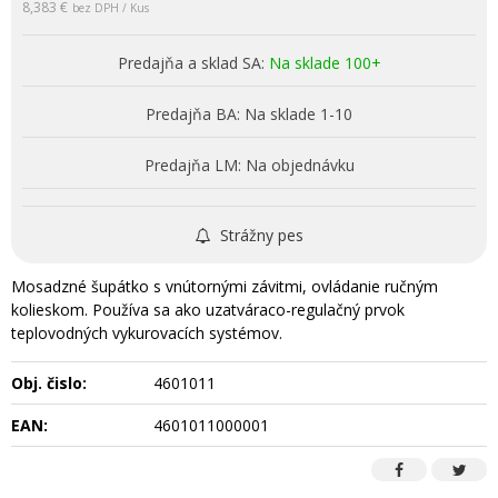
8,383 €
bez DPH / Kus
Predajňa a sklad SA:
Na sklade 100+
Predajňa BA:
Na sklade 1-10
Predajňa LM:
Na objednávku
Strážny pes
Mosadzné šupátko s vnútornými závitmi, ovládanie ručným
kolieskom. Používa sa ako uzatváraco-regulačný prvok
teplovodných vykurovacích systémov.
Obj. čislo:
4601011
EAN:
4601011000001