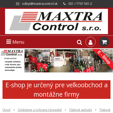
odbyt@maxtracontrol.sk
031 / 7707 561-2
Menu
E-shop je určený pre veľkoobchod a
montážne firmy
Úvod
Ovládanie a ochrana čerpadiel
Tlakové spínače
Tlakové