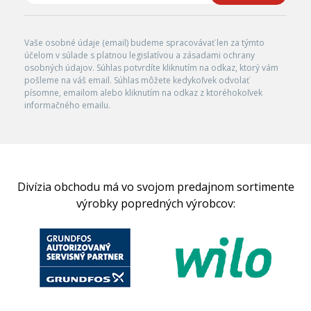
Vaše osobné údaje (email) budeme spracovávať len za týmto
účelom v súlade s platnou legislatívou a zásadami ochrany
osobných údajov. Súhlas potvrdíte kliknutím na odkaz, ktorý vám
pošleme na váš email. Súhlas môžete kedykoľvek odvolať
písomne, emailom alebo kliknutím na odkaz z ktoréhokoľvek
informačného emailu.
Divízia obchodu má vo svojom predajnom sortimente
výrobky popredných výrobcov: