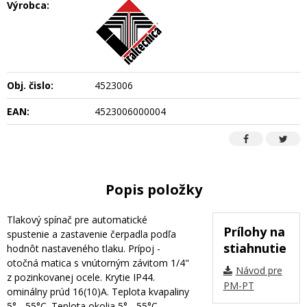
Výrobca:
Obj. čislo:
4523006
EAN:
4523006000004
Popis položky
Tlakový spínač pre automatické
Prílohy na
spustenie a zastavenie čerpadla podľa
stiahnutie
hodnôt nastaveného tlaku. Prípoj -
otočná matica s vnútorným závitom 1/4"
Návod pre
z pozinkovanej ocele. Krytie IP44.
PM-PT
ominálny prúd 16(10)A. Teplota kvapaliny
5° - 55°C. Teplota okolia 5° - 55°C.