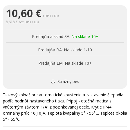
10,60
€
s DPH / Kus
8,618 €
bez DPH / Kus
Predajňa a sklad SA:
Na sklade 10+
Predajňa BA:
Na sklade 1-10
Predajňa LM:
Na sklade 10+
Strážny pes
Tlakový spínač pre automatické spustenie a zastavenie čerpadla
podľa hodnôt nastaveného tlaku. Prípoj - otočná matica s
vnútorným závitom 1/4" z pozinkovanej ocele. Krytie IP44.
ominálny prúd 16(10)A. Teplota kvapaliny 5° - 55°C. Teplota okolia
5° - 55°C.