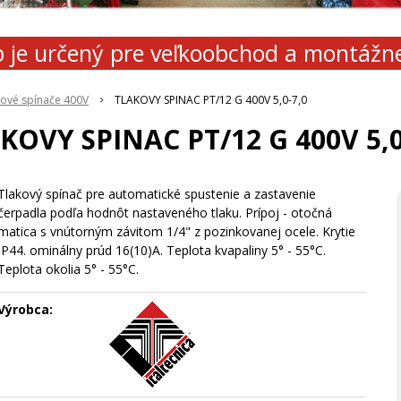
 je určený pre veľkoobchod a montážn
kové spínače 400V
TLAKOVY SPINAC PT/12 G 400V 5,0-7,0
KOVY SPINAC PT/12 G 400V 5,0
Tlakový spínač pre automatické spustenie a zastavenie
čerpadla podľa hodnôt nastaveného tlaku. Prípoj - otočná
matica s vnútorným závitom 1/4" z pozinkovanej ocele. Krytie
IP44. ominálny prúd 16(10)A. Teplota kvapaliny 5° - 55°C.
Teplota okolia 5° - 55°C.
Výrobca: