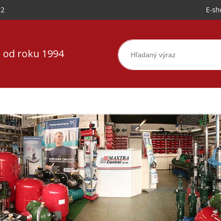
-2
E-sh
 od roku 1994