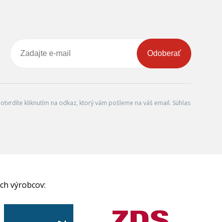
Odoberať
tvrdíte kliknutím na odkaz, ktorý vám pošleme na váš email. Súhlas
ch výrobcov: