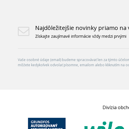
Najdôležitejšie novinky priamo na 
Získajte zaujímavé informácie vždy medzi prvými
Vaše osobné údaje (email) budeme spracovávať len za týmto účelom 
môžete kedykoľvek odvolať písomne, emailom alebo kliknutím na o
Divízia obc