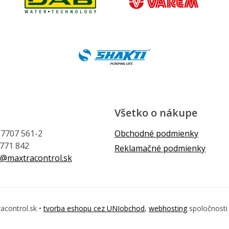
Všetko o nákupe
1 7707 561-2
Obchodné podmienky
 771 842
Reklamačné podmienky
@maxtracontrol.sk
acontrol.sk •
tvorba eshopu cez UNIobchod
,
webhosting
spoločnost