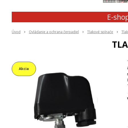
E-shop
Úvod
Ovládanie a ochrana čerpadiel
Tlakové spínače
Tla
TLA
Akcia