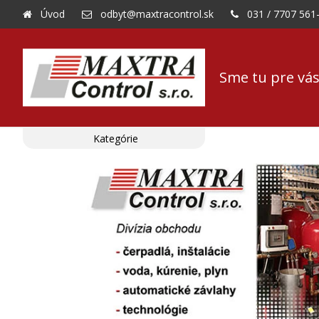
Úvod
odbyt@maxtracontrol.sk
031 / 7707 561
Sme tu pre vás
Kategórie