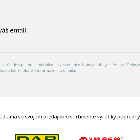
váš email
v súlade s platnou legislatívou a zásadami ochrany osobných údajov. Súhlas po
dkaz z ktoréhokoľvek informačného emailu.
hodu má vo svojom predajnom sortimente výrobky popredný