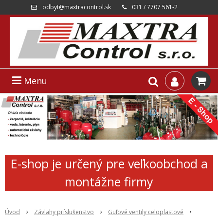
odbyt@maxtracontrol.sk
031 / 7707 561-2
Menu
E-shop je určený pre veľkoobchod a
montážne firmy
Úvod
Závlahy príslušenstvo
Guľové ventily celoplastové