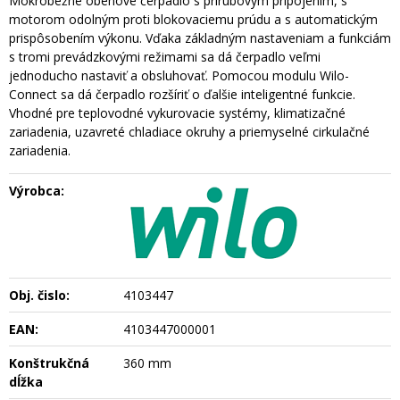
Mokrobežné obehové čerpadlo s prírubovým pripojením, s
motorom odolným proti blokovaciemu prúdu a s automatickým
prispôsobením výkonu. Vďaka základným nastaveniam a funkciám
s tromi prevádzkovými režimami sa dá čerpadlo veľmi
jednoducho nastaviť a obsluhovať. Pomocou modulu Wilo-
Connect sa dá čerpadlo rozšíriť o ďalšie inteligentné funkcie.
Vhodné pre teplovodné vykurovacie systémy, klimatizačné
zariadenia, uzavreté chladiace okruhy a priemyselné cirkulačné
zariadenia.
Výrobca:
Obj. čislo:
4103447
EAN:
4103447000001
Konštrukčná
360 mm
dĺžka