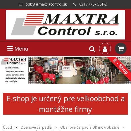
odbyt@maxtracontrol.sk
031 / 7707 561-2
Menu
E-shop je určený pre veľkoobchod a
montážne firmy
Úvod
Obehové čerpadlá
Obehové čerpadlá UK mokrobežné