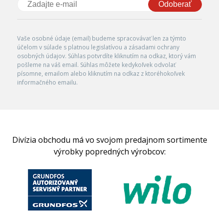
Odoberať
Vaše osobné údaje (email) budeme spracovávať len za týmto
účelom v súlade s platnou legislatívou a zásadami ochrany
osobných údajov. Súhlas potvrdíte kliknutím na odkaz, ktorý vám
pošleme na váš email. Súhlas môžete kedykoľvek odvolať
písomne, emailom alebo kliknutím na odkaz z ktoréhokoľvek
informačného emailu.
Divízia obchodu má vo svojom predajnom sortimente
výrobky popredných výrobcov: