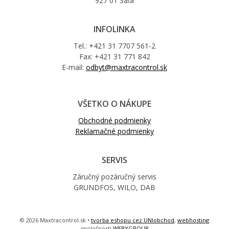
927 01 Šaľa
INFOLINKA
Tel.: +421 31 7707 561-2
Fax: +421 31 771 842
E-mail:
odbyt@maxtracontrol.sk
VŠETKO O NÁKUPE
Obchodné podmienky
Reklamačné podmienky
SERVIS
Záručný pozáručný servis
GRUNDFOS, WILO, DAB
© 2026 Maxtracontrol.sk •
tvorba eshopu cez UNIobchod
,
webhosting
spoločnosti
WEBYGROUP