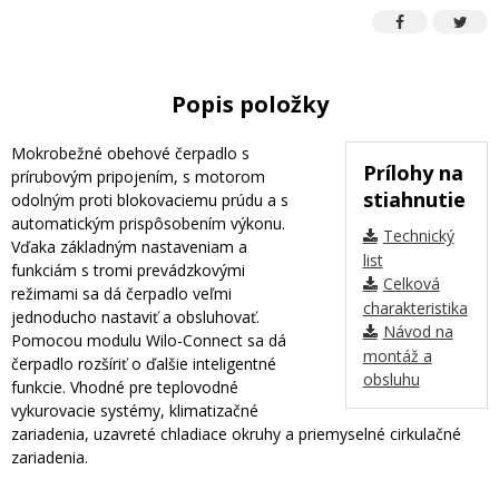
Popis položky
Mokrobežné obehové čerpadlo s
Prílohy na
prírubovým pripojením, s motorom
stiahnutie
odolným proti blokovaciemu prúdu a s
automatickým prispôsobením výkonu.
Technický
Vďaka základným nastaveniam a
list
funkciám s tromi prevádzkovými
Celková
režimami sa dá čerpadlo veľmi
charakteristika
jednoducho nastaviť a obsluhovať.
Návod na
Pomocou modulu Wilo-Connect sa dá
montáž a
čerpadlo rozšíriť o ďalšie inteligentné
obsluhu
funkcie. Vhodné pre teplovodné
vykurovacie systémy, klimatizačné
zariadenia, uzavreté chladiace okruhy a priemyselné cirkulačné
zariadenia.