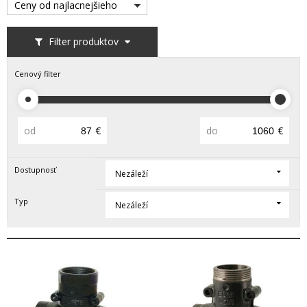
Ceny od najlacnejšieho
Filter produktov
Cenový filter
od
€
do
€
Dostupnosť
Nezáleží
Typ
Nezáleží