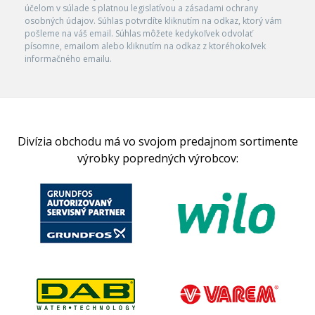
účelom v súlade s platnou legislatívou a zásadami ochrany
osobných údajov. Súhlas potvrdíte kliknutím na odkaz, ktorý vám
pošleme na váš email. Súhlas môžete kedykoľvek odvolať
písomne, emailom alebo kliknutím na odkaz z ktoréhokoľvek
informačného emailu.
Divízia obchodu má vo svojom predajnom sortimente
výrobky popredných výrobcov: