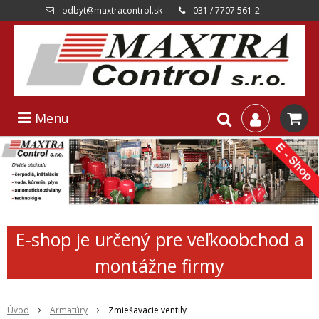
odbyt@maxtracontrol.sk
031 / 7707 561-2
Menu
E-shop je určený pre veľkoobchod a
montážne firmy
Úvod
Armatúry
Zmiešavacie ventily