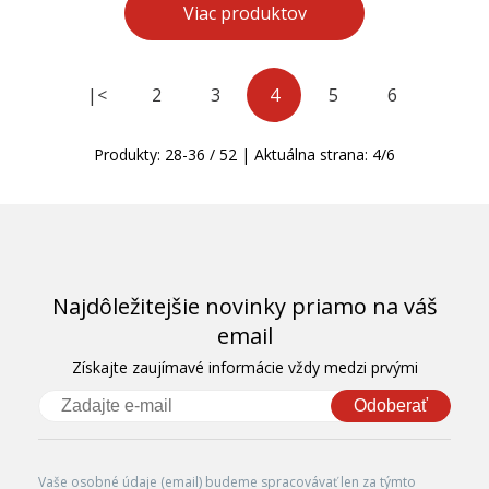
Viac produktov
|<
2
3
4
5
6
Produkty:
28
-
36
/
52
| Aktuálna strana:
4
/
6
Najdôležitejšie novinky priamo na váš
email
Získajte zaujímavé informácie vždy medzi prvými
Odoberať
Vaše osobné údaje (email) budeme spracovávať len za týmto