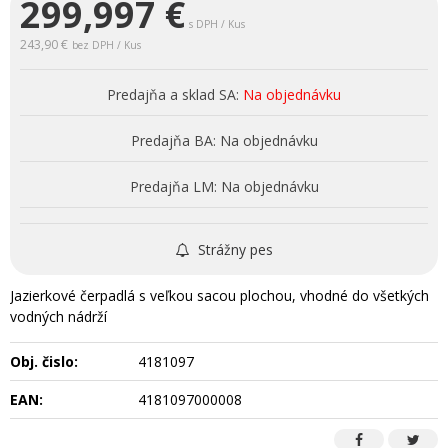
299,997
€
s DPH / Kus
243,90 €
bez DPH / Kus
Predajňa a sklad SA:
Na objednávku
Predajňa BA:
Na objednávku
Predajňa LM:
Na objednávku
Strážny pes
Jazierkové čerpadlá s veľkou sacou plochou, vhodné do všetkých
vodných nádrží
Obj. čislo:
4181097
EAN:
4181097000008