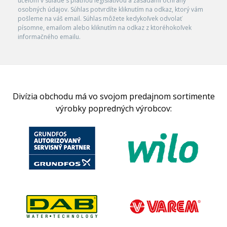
účelom v súlade s platnou legislatívou a zásadami ochrany
osobných údajov. Súhlas potvrdíte kliknutím na odkaz, ktorý vám
pošleme na váš email. Súhlas môžete kedykoľvek odvolať
písomne, emailom alebo kliknutím na odkaz z ktoréhokoľvek
informačného emailu.
Divízia obchodu má vo svojom predajnom sortimente
výrobky popredných výrobcov: