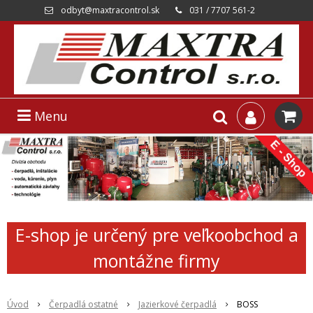
odbyt@maxtracontrol.sk
031 / 7707 561-2
Menu
E-shop je určený pre veľkoobchod a
montážne firmy
Úvod
Čerpadlá ostatné
Jazierkové čerpadlá
BOSS