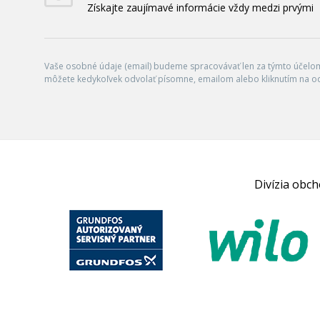
Získajte zaujímavé informácie vždy medzi prvými
Vaše osobné údaje (email) budeme spracovávať len za týmto účelom 
môžete kedykoľvek odvolať písomne, emailom alebo kliknutím na o
Divízia obc