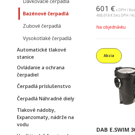
Dávkovacie čerpadlá
kvapalinami v poľn
601
€
priemysle.Teleso če
s DPH / Kus
Bazénové čerpadlá
technopolyméru vy
488,618 €
bez DPH / K
vláknami. Filter má
Zubové čerpadlá
Na objednávku
polykarbonátové vek
kontrolu sita.
Vysokotlaké čerpadlá
Automatické tlakové
Akcia
stanice
Ovládanie a ochrana
čerpadiel
Čerpadlá príslušenstvo
Čerpadlá Náhradné diely
Tlakové nádoby,
Expanzomaty, nádrže na
vodu
DAB E.SWIM 3