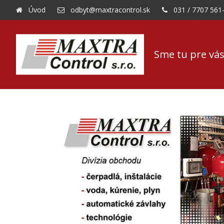
Úvod
odbyt@maxtracontrol.sk
031 / 7707 561
Sme tu pre vás