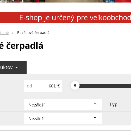
E-shop je určený pre veľkoobcho
tatné
Bazénové čerpadlá
é čerpadlá
duktov
od
€
Typ
Nezáleží
Nezáleží