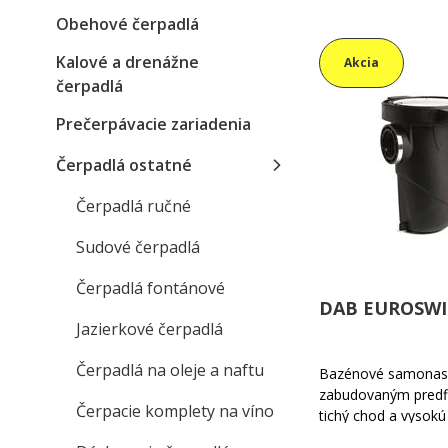
Obehové čerpadlá
Kalové a drenážne
Akcia
čerpadlá
Prečerpávacie zariadenia
Čerpadlá ostatné
Čerpadlá ručné
Sudové čerpadlá
Čerpadlá fontánové
DAB EUROSWIM
Jazierkové čerpadlá
Čerpadlá na oleje a naftu
Bazénové samonasá
zabudovaným predfi
Čerpacie komplety na víno
tichý chod a vysokú
špeciálne aplikácie 