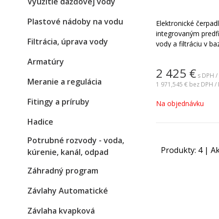
Využitie dažďovej vody
Plastové nádoby na vodu
Elektronické čerpad
integrovaným predfi
Filtrácia, úprava vody
vody a filtráciu v 
frekvenčného meni
Armatúry
chladeným motoro
2 425
€
úsporu energie a ti
s DPH /
Meranie a regulácia
motoru chladeného 
1 971,545 €
bez DPH / 
môžete nainštalova
Fitingy a príruby
Na objednávku
veľkej výmeny vzdu
Hadice
Potrubné rozvody - voda,
Produkty:
4
| Ak
kúrenie, kanál, odpad
Záhradný program
Závlahy Automatické
Závlaha kvapková