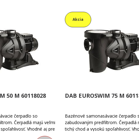
Akcia
 50 M 60118028
DAB EUROSWIM 75 M 6011
vacie čerpadlo so
Bazénové samonasávacie čerpadlo 
ltrom. Čerpadlá majú veľmi
zabudovaným predfiltrom. Čerpadlá 
 spoľahlivosť. Vhodné aj pre
tichý chod a vysokú spoľahlivosť. Vh
k manipulácii s agresívnymi
špeciálne aplikácie k manipulácii s a