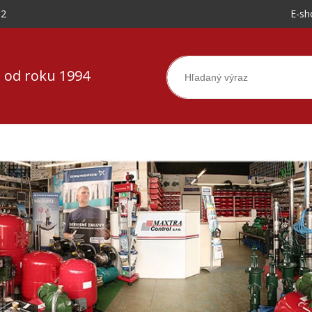
-2
E-sh
 od roku 1994