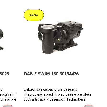
Akcia
8029
DAB E.SWIM 150 60194426
so
Elektronické čerpadlo pre bazény s
majú veľmi
integrovaným predfiltrom. Ideálne pre obeh
odné aj pre
vody a filtráciu v bazénoch. Technológia
gresívnymi
frekvenčného meniča kombinovaná s vodou