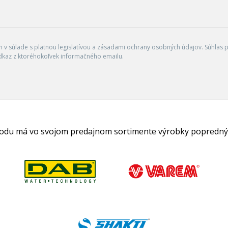
v súlade s platnou legislatívou a zásadami ochrany osobných údajov. Súhlas po
dkaz z ktoréhokoľvek informačného emailu.
hodu má vo svojom predajnom sortimente výrobky popredný