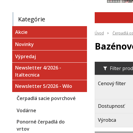
Kategórie
Akcie
Úvod
Čerpadlá os
Bazénov
Novinky
Výpredaj
Newsletter 4/2026 -
Filter pro
Italtecnica
Cenový filter
Newsletter 5/2026 - Wilo
Čerpadlá sacie povrchové
Dostupnosť
Vodárne
Výrobca
Ponorné čerpadlá do
vrtov