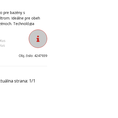
lo pre bazény s
ltrom. Ideálne pre obeh
bazénoch. Technológia
ča kombinovaná s vodou
m umožňuje maximálnu
chú prevádzku. Vďaka
 Kus
čerpanou kvapalinou ho
Kus
ť do malých priestorov bez
Obj. čislo:
4247939
chu.
tuálna strana:
1
/
1