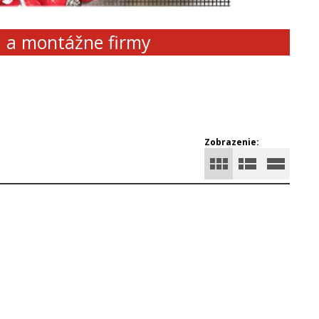
d a montážne firmy
Zobrazenie: