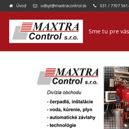
Úvod
odbyt@maxtracontrol.sk
031 / 7707 561
Sme tu pre vás