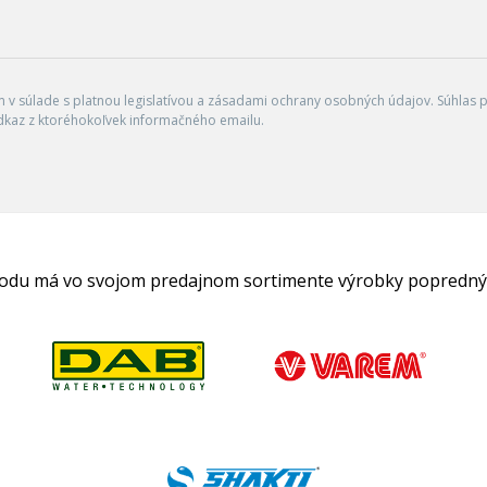
v súlade s platnou legislatívou a zásadami ochrany osobných údajov. Súhlas po
dkaz z ktoréhokoľvek informačného emailu.
hodu má vo svojom predajnom sortimente výrobky popredný