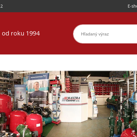
-2
E-sh
 od roku 1994