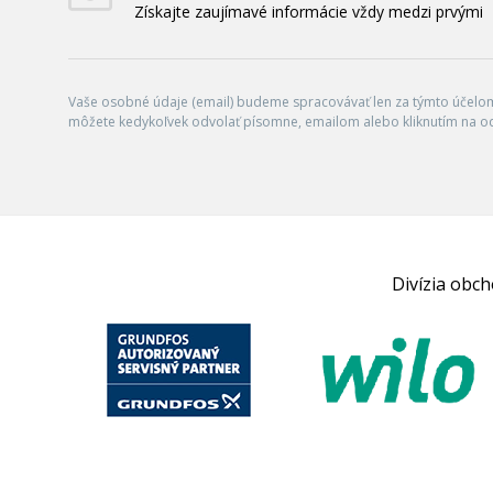
Získajte zaujímavé informácie vždy medzi prvými
Vaše osobné údaje (email) budeme spracovávať len za týmto účelom 
môžete kedykoľvek odvolať písomne, emailom alebo kliknutím na o
Divízia obc