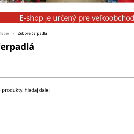
E-shop je určený pre veľkoobcho
tatné
Zubové čerpadlá
čerpadlá
 produkty. hladaj dalej