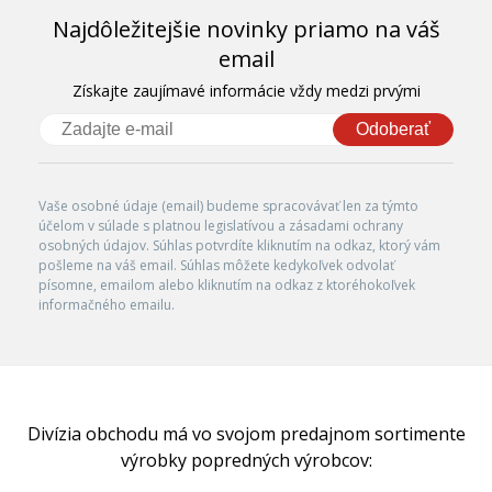
Najdôležitejšie novinky priamo na váš
email
Získajte zaujímavé informácie vždy medzi prvými
Odoberať
Vaše osobné údaje (email) budeme spracovávať len za týmto
účelom v súlade s platnou legislatívou a zásadami ochrany
osobných údajov. Súhlas potvrdíte kliknutím na odkaz, ktorý vám
pošleme na váš email. Súhlas môžete kedykoľvek odvolať
písomne, emailom alebo kliknutím na odkaz z ktoréhokoľvek
informačného emailu.
Divízia obchodu má vo svojom predajnom sortimente
výrobky popredných výrobcov: