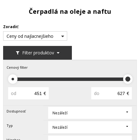
Čerpadlá na oleje a naftu
Zoradiť:
Ceny od najlacnejšieho
Filter produktov
Cenový filter
od
€
do
€
Dostupnosť
Nezáleží
Typ
Nezáleží
Výrobca