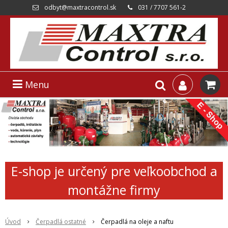
odbyt@maxtracontrol.sk
031 / 7707 561-2
Menu
E-shop je určený pre veľkoobchod a
montážne firmy
Úvod
Čerpadlá ostatné
Čerpadlá na oleje a naftu