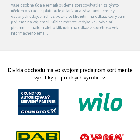
Vaše osobné údaje (email) budeme spracovávať len za týmto
účelom v súlade s platnou legislatívou a zásadami ochrany
osobných údajov. Súhlas potvrdíte kliknutím na odkaz, ktorý vám
pošleme na váš email. Súhlas môžete kedykoľvek odvolať
písomne, emailom alebo kliknutím na odkaz z ktoréhokoľvek
informačného emailu.
Divízia obchodu má vo svojom predajnom sortimente
výrobky popredných výrobcov: