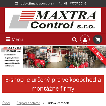
odbyt@maxtracontrol.sk
031 / 7707 561-2
Menu
E-shop je určený pre veľkoobchod a
montážne firmy
Úvod
Čerpadlá ostatné
Sudové čerpadlá