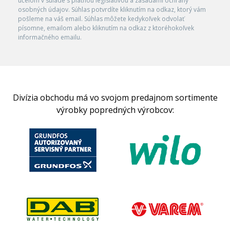
účelom v súlade s platnou legislatívou a zásadami ochrany
osobných údajov. Súhlas potvrdíte kliknutím na odkaz, ktorý vám
pošleme na váš email. Súhlas môžete kedykoľvek odvolať
písomne, emailom alebo kliknutím na odkaz z ktoréhokoľvek
informačného emailu.
Divízia obchodu má vo svojom predajnom sortimente
výrobky popredných výrobcov: