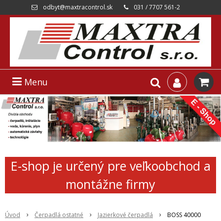
odbyt@maxtracontrol.sk
031 / 7707 561-2
Menu
E-shop je určený pre veľkoobchod a
montážne firmy
Úvod
Čerpadlá ostatné
Jazierkové čerpadlá
BOSS 40000