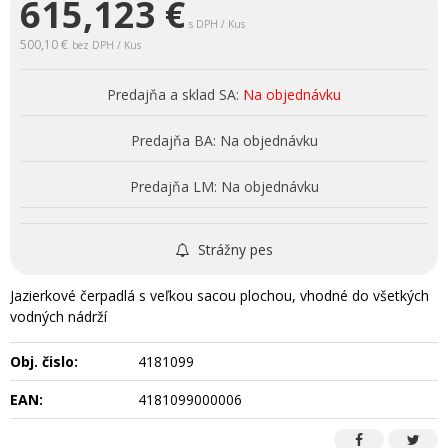
615,123
€
s DPH / Kus
500,10 €
bez DPH / Kus
Predajňa a sklad SA:
Na objednávku
Predajňa BA:
Na objednávku
Predajňa LM:
Na objednávku
Strážny pes
Jazierkové čerpadlá s veľkou sacou plochou, vhodné do všetkých
vodných nádrží
Obj. čislo:
4181099
EAN:
4181099000006