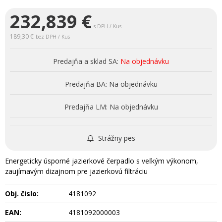
232,839
€
s DPH / Kus
189,30 €
bez DPH / Kus
Predajňa a sklad SA:
Na objednávku
Predajňa BA:
Na objednávku
Predajňa LM:
Na objednávku
Strážny pes
Energeticky úsporné jazierkové čerpadlo s veľkým výkonom,
zaujímavým dizajnom pre jazierkovú filtráciu
Obj. čislo:
4181092
EAN:
4181092000003