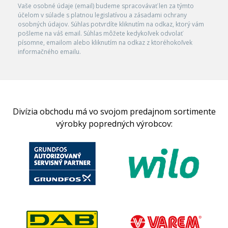
Vaše osobné údaje (email) budeme spracovávať len za týmto
účelom v súlade s platnou legislatívou a zásadami ochrany
osobných údajov. Súhlas potvrdíte kliknutím na odkaz, ktorý vám
pošleme na váš email. Súhlas môžete kedykoľvek odvolať
písomne, emailom alebo kliknutím na odkaz z ktoréhokoľvek
informačného emailu.
Divízia obchodu má vo svojom predajnom sortimente
výrobky popredných výrobcov: