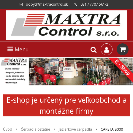
odbyt@maxtracontrol.sk
031 / 7707 561-2
Menu
E-shop je určený pre veľkoobchod a
montážne firmy
Úvod
Čerpadlá ostatné
Jazierkové čerpadlá
CARETA 8000