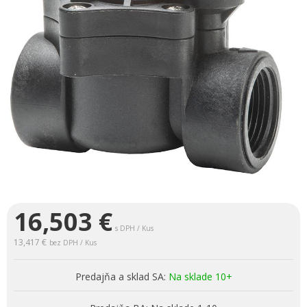
16,503
€
s DPH / Kus
13,417 €
bez DPH / Kus
Predajňa a sklad SA:
Na sklade 10+