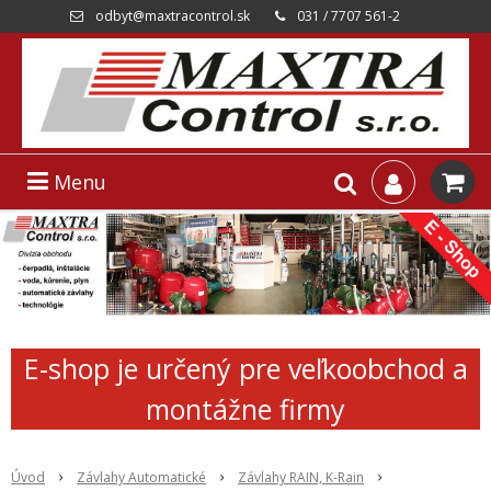
odbyt@maxtracontrol.sk
031 / 7707 561-2
Menu
E-shop je určený pre veľkoobchod a
montážne firmy
Úvod
Závlahy Automatické
Závlahy RAIN, K-Rain