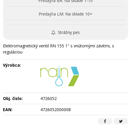
Predajňa BA:
Na sklade 1-10
Predajňa LM:
Na sklade 10+
Strážny pes
Elektromagnetický ventil RN 155 1" s vnútornými závitmi, s
reguláciou
Výrobca:
Obj. čislo:
4726052
EAN:
4726052000008