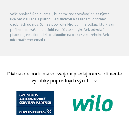
Vaše osobné údaje (email) budeme spracovávať len za týmto
účelom v súlade s platnou legislatívou a zásadami ochrany
osobných údajov. Súhlas potvrdíte kliknutím na odkaz, ktorý vám
pošleme na váš email. Súhlas môžete kedykoľvek odvolať
písomne, emailom alebo kliknutím na odkaz z ktoréhokoľvek
informačného emailu.
Divízia obchodu má vo svojom predajnom sortimente
výrobky popredných výrobcov: