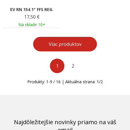
EV RN 154 1" FFS REG.
17,50
€
Na sklade 10+
Viac produktov
1
2
Produkty:
1
-
9
/
16
| Aktuálna strana:
1
/
2
Najdôležitejšie novinky priamo na váš
email