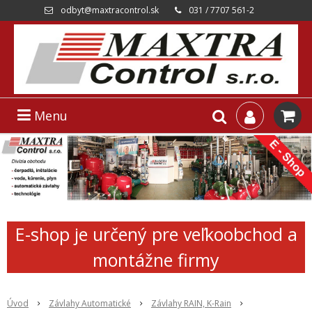
odbyt@maxtracontrol.sk
031 / 7707 561-2
Menu
E-shop je určený pre veľkoobchod a
montážne firmy
Úvod
Závlahy Automatické
Závlahy RAIN, K-Rain