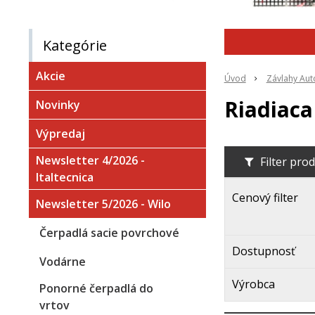
Kategórie
Akcie
Úvod
Závlahy Aut
Riadiaca
Novinky
Výpredaj
Newsletter 4/2026 -
Filter pro
Italtecnica
Cenový filter
Newsletter 5/2026 - Wilo
Čerpadlá sacie povrchové
Dostupnosť
Vodárne
Výrobca
Ponorné čerpadlá do
vrtov