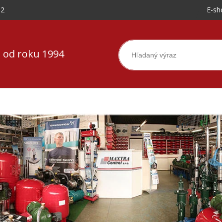
-2
E-sh
 od roku 1994