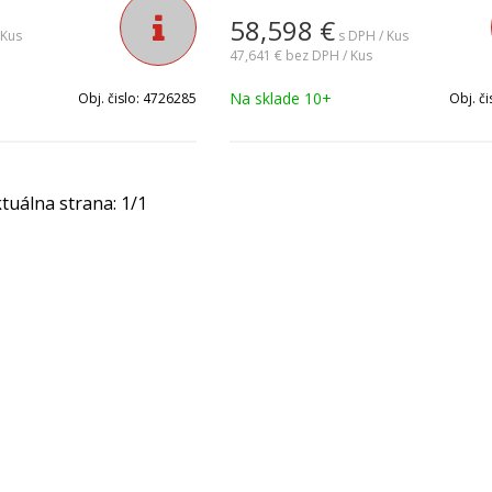
58,598
€
 Kus
s DPH / Kus
47,641 €
bez DPH / Kus
Na sklade 10+
Obj. čislo:
4726285
Obj. či
tuálna strana:
1
/
1