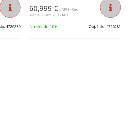
60,999
€
s DPH / Kus
49,593 €
bez DPH / Kus
Na sklade 10+
slo:
4726280
Obj. čislo:
4726281