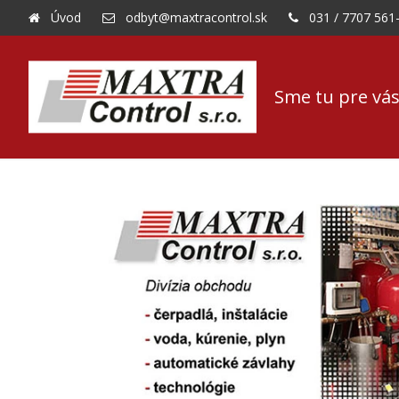
Úvod
odbyt@maxtracontrol.sk
031 / 7707 561
Sme tu pre vás