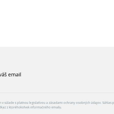
váš email
v súlade s platnou legislatívou a zásadami ochrany osobných údajov. Súhlas po
dkaz z ktoréhokoľvek informačného emailu.