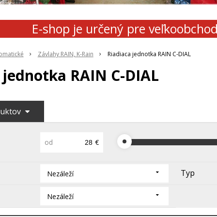
E-shop je určený pre veľkoobcho
omatické
Závlahy RAIN, K-Rain
Riadiaca jednotka RAIN C-DIAL
 jednotka RAIN C-DIAL
duktov
od
€
Typ
Nezáleží
Nezáleží