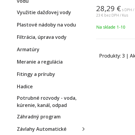
vodu
28,29
€
s DPH /
Využitie dažďovej vody
23 €
bez DPH / Kus
Plastové nádoby na vodu
Na sklade 1-10
Filtrácia, úprava vody
Armatúry
Produkty:
3
| Ak
Meranie a regulácia
Fitingy a príruby
Hadice
Potrubné rozvody - voda,
kúrenie, kanál, odpad
Záhradný program
Závlahy Automatické