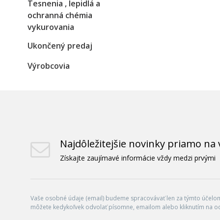
Tesnenia , lepidlá a
ochranná chémia
vykurovania
Ukončený predaj
Výrobcovia
Najdôležitejšie novinky priamo na 
Získajte zaujímavé informácie vždy medzi prvými
Vaše osobné údaje (email) budeme spracovávať len za týmto účelom 
môžete kedykoľvek odvolať písomne, emailom alebo kliknutím na o