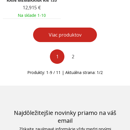
RAIN MEMBRANA RN 155
12,915
€
Na sklade 1-10
Viac produktov
1
2
Produkty:
1
-
9
/
11
| Aktuálna strana:
1
/
2
Najdôležitejšie novinky priamo na váš
email
Získajte zaujímavé informácie vždy medzi prvými