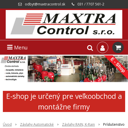
odbyt@maxtracontrol.sk
031 / 7707 561-2
Menu
E-shop je určený pre veľkoobchod a
montážne firmy
Úvod
Závlahy Automatické
Závlahy RAIN, K-Rain
Príslušenstvo