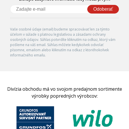
Odoberať
Vaše osobné údaje (email) budeme spracovávať len za týmto
účelom v súlade s platnou legislatívou a zásadami ochrany
osobných údajov. Súhlas potvrdíte kliknutím na odkaz, ktorý vám
pošleme na váš email. Súhlas môžete kedykoľvek odvolať
písomne, emailom alebo kliknutím na odkaz z ktoréhokoľvek
informačného emailu.
Divízia obchodu má vo svojom predajnom sortimente
výrobky popredných výrobcov: