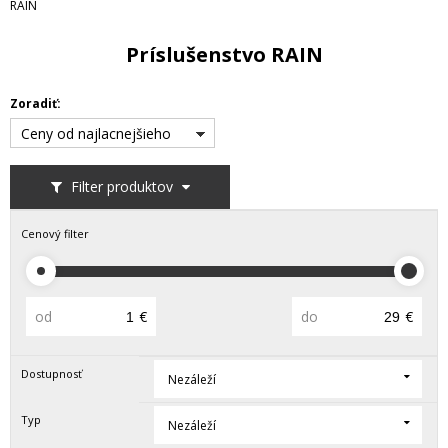
RAIN
Príslušenstvo RAIN
Zoradiť:
Ceny od najlacnejšieho
Filter produktov
Cenový filter
od
€
do
€
Dostupnosť
Nezáleží
Typ
Nezáleží