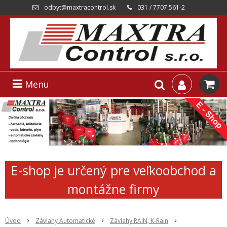
odbyt@maxtracontrol.sk
031 / 7707 561-2
Menu
E-shop je určený pre veľkoobchod a
montážne firmy
Úvod
Závlahy Automatické
Závlahy RAIN, K-Rain