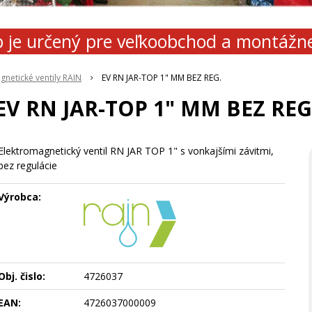
 je určený pre veľkoobchod a montážn
gnetické ventily RAIN
EV RN JAR-TOP 1" MM BEZ REG.
EV RN JAR-TOP 1" MM BEZ REG
Elektromagnetický ventil RN JAR TOP 1" s vonkajšími závitmi,
bez regulácie
Výrobca:
Obj. čislo:
4726037
EAN:
4726037000009