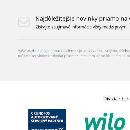
Najdôležitejšie novinky priamo na 
Získajte zaujímavé informácie vždy medzi prvými
Vaše osobné údaje (email) budeme spracovávať len za týmto účelom 
môžete kedykoľvek odvolať písomne, emailom alebo kliknutím na o
Divízia obc