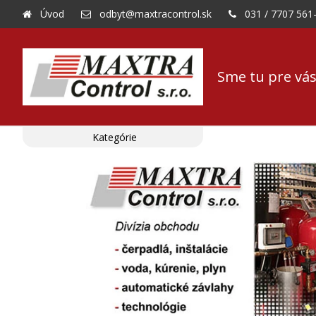
Úvod
odbyt@maxtracontrol.sk
031 / 7707 561
Sme tu pre vás
Kategórie