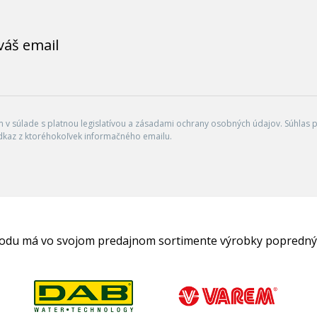
váš email
v súlade s platnou legislatívou a zásadami ochrany osobných údajov. Súhlas po
dkaz z ktoréhokoľvek informačného emailu.
hodu má vo svojom predajnom sortimente výrobky popredný