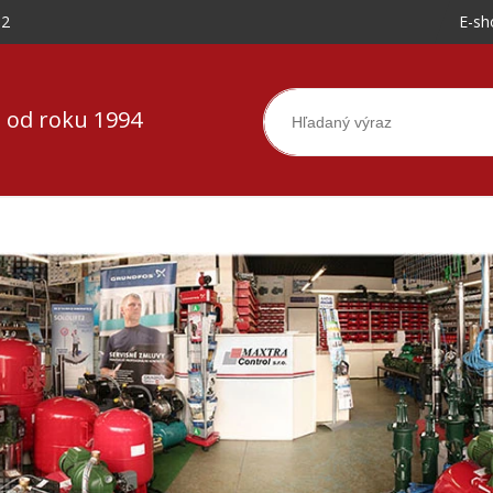
-2
E-sh
 od roku 1994