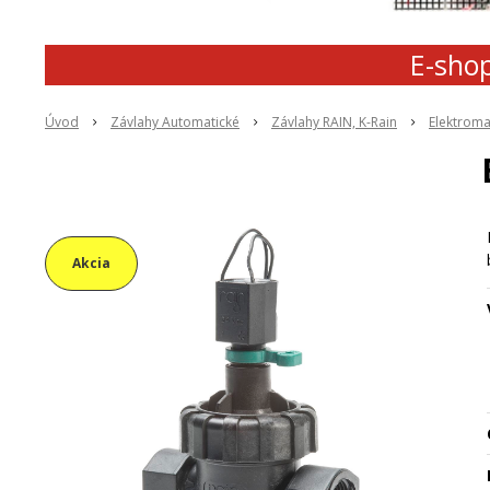
E-shop
Úvod
Závlahy Automatické
Závlahy RAIN, K-Rain
Elektroma
Akcia