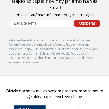
Najdôležitejšie novinky priamo na váš
email
Získajte zaujímavé informácie vždy medzi prvými
Odoberať
Vaše osobné údaje (email) budeme spracovávať len za týmto
účelom v súlade s platnou legislatívou a zásadami ochrany
osobných údajov. Súhlas potvrdíte kliknutím na odkaz, ktorý vám
pošleme na váš email. Súhlas môžete kedykoľvek odvolať
písomne, emailom alebo kliknutím na odkaz z ktoréhokoľvek
informačného emailu.
Divízia obchodu má vo svojom predajnom sortimente
výrobky popredných výrobcov: