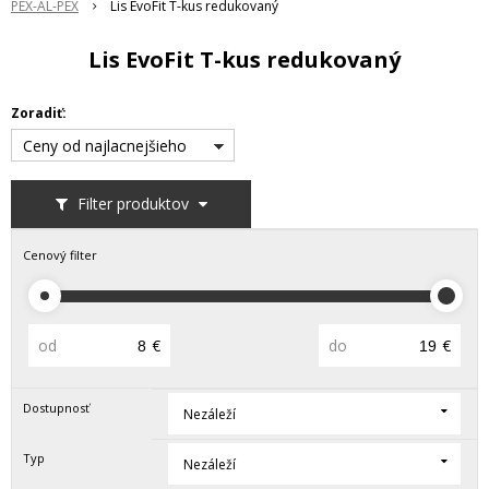
PEX-AL-PEX
Lis EvoFit T-kus redukovaný
Lis EvoFit T-kus redukovaný
Zoradiť:
Ceny od najlacnejšieho
Filter produktov
Cenový filter
od
€
do
€
Dostupnosť
Nezáleží
Typ
Nezáleží