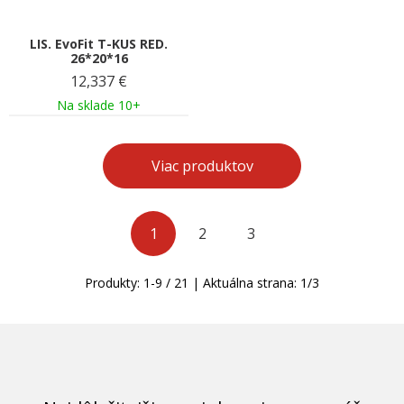
LIS. EvoFit T-KUS RED.
26*20*16
12,337
€
Na sklade 10+
Viac produktov
1
2
3
Produkty:
1
-
9
/
21
| Aktuálna strana:
1
/
3