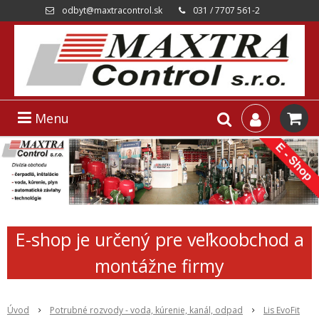
odbyt@maxtracontrol.sk
031 / 7707 561-2
Menu
E-shop je určený pre veľkoobchod a
montážne firmy
Úvod
Potrubné rozvody - voda, kúrenie, kanál, odpad
Lis EvoFit