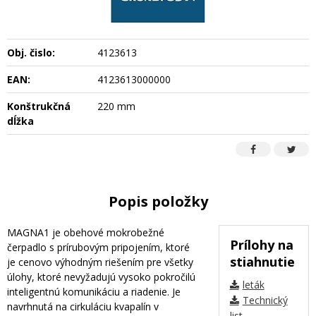
Obj. čislo:
4123613
EAN:
4123613000000
Konštrukčná
220 mm
dĺžka
Popis položky
MAGNA1 je obehové mokrobežné
Prílohy na
čerpadlo s prírubovým pripojením, ktoré
stiahnutie
je cenovo výhodným riešením pre všetky
úlohy, ktoré nevyžadujú vysoko pokročilú
leták
inteligentnú komunikáciu a riadenie. Je
Technický
navrhnutá na cirkuláciu kvapalín v
list