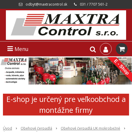
odbyt@maxtracontrol.sk
031 / 7707 561-2
Menu
E-shop je určený pre veľkoobchod a
montážne firmy
Úvod
Obehové čerpadlá
Obehové čerpadlá UK mokrobežné