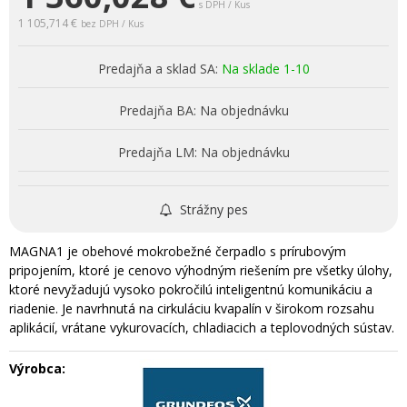
s DPH / Kus
1 105,714 €
bez DPH / Kus
Predajňa a sklad SA:
Na sklade 1-10
Predajňa BA:
Na objednávku
Predajňa LM:
Na objednávku
Strážny pes
MAGNA1 je obehové mokrobežné čerpadlo s prírubovým
pripojením, ktoré je cenovo výhodným riešením pre všetky úlohy,
ktoré nevyžadujú vysoko pokročilú inteligentnú komunikáciu a
riadenie. Je navrhnutá na cirkuláciu kvapalín v širokom rozsahu
aplikácií, vrátane vykurovacích, chladiacich a teplovodných sústav.
Výrobca: