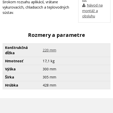
širokom rozsahu aplikácií, vrátane
Návod na
vykurovacích, chladiacich a teplovodných
montáž a
sústav.
obsluhu
Rozmery a parametre
Konštrukčná
220 mm
dĺžka
Hmotnosť
17,1 kg
Výška
300 mm
Šírka
305 mm
Hrúbka
428 mm