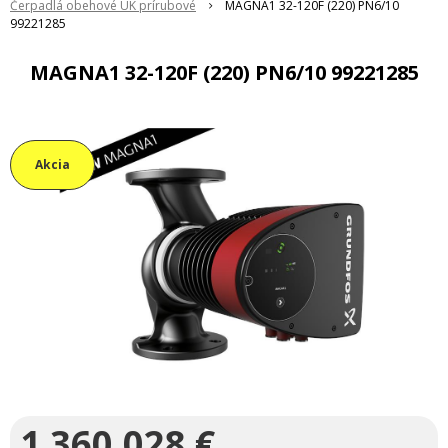
Čerpadlá obehové ÚK prírubové
MAGNA1 32-120F (220) PN6/10
99221285
MAGNA1 32-120F (220) PN6/10 99221285
Akcia
1 360,028
€