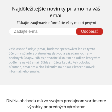
Najdôležitejšie novinky priamo na váš
email
Získajte zaujímavé informácie vždy medzi prvými
Odoberať
Vaše osobné údaje (email) budeme spracovávať len za týmto
účelom v súlade s platnou legislatívou a zásadami ochrany
osobných údajov. Súhlas potvrdíte kliknutím na odkaz, ktorý vám
pošleme na váš email. Súhlas môžete kedykoľvek odvolať
písomne, emailom alebo kliknutím na odkaz z ktoréhokoľvek
informačného emailu.
Divízia obchodu má vo svojom predajnom sortimente
výrobky popredných výrobcov: