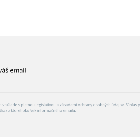
váš email
v súlade s platnou legislatívou a zásadami ochrany osobných údajov. Súhlas po
dkaz z ktoréhokoľvek informačného emailu.