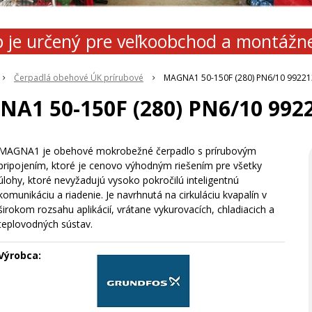
 je určený pre veľkoobchod a montážn
Čerpadlá obehové ÚK prírubové
MAGNA1 50-150F (280) PN6/10 9922
A1 50-150F (280) PN6/10 992
MAGNA1 je obehové mokrobežné čerpadlo s prírubovým
pripojením, ktoré je cenovo výhodným riešením pre všetky
úlohy, ktoré nevyžadujú vysoko pokročilú inteligentnú
komunikáciu a riadenie. Je navrhnutá na cirkuláciu kvapalín v
širokom rozsahu aplikácií, vrátane vykurovacích, chladiacich a
teplovodných sústav.
Výrobca: