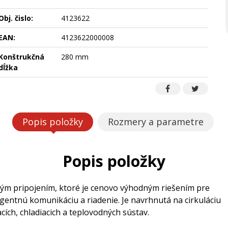
Obj. čislo:
4123622
EAN:
4123622000008
Konštrukčná
280 mm
dĺžka
Popis položky
Rozmery a parametre
Popis položky
m pripojením, ktoré je cenovo výhodným riešením pre
igentnú komunikáciu a riadenie. Je navrhnutá na cirkuláciu
cích, chladiacich a teplovodných sústav.