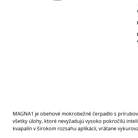
MAGNA1 je obehové mokrobežné čerpadlo s prírubový
všetky úlohy, ktoré nevyžadujú vysoko pokročilú intel
kvapalín v širokom rozsahu aplikácií, vrátane vykurova