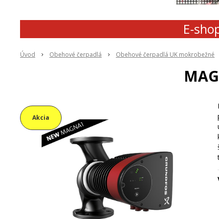
E-shop
Úvod
Obehové čerpadlá
Obehové čerpadlá UK mokrobežné
MAGN
Akcia