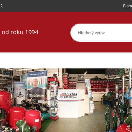
-2
E-sh
 od roku 1994