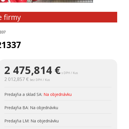
e firmy
1337
21337
2 475,814
€
s DPH / Kus
2 012,857 €
bez DPH / Kus
Predajňa a sklad SA:
Na objednávku
Predajňa BA:
Na objednávku
Predajňa LM:
Na objednávku