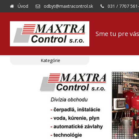
Úvod
odbyt@maxtracontrol.sk
031 / 7707 561
Sme tu pre vás
Kategórie