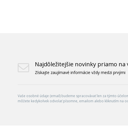
Najdôležitejšie novinky priamo na 
Získajte zaujímavé informácie vždy medzi prvými
Vaše osobné údaje (email) budeme spracovávať len za týmto účelom 
môžete kedykoľvek odvolať písomne, emailom alebo kliknutím na o