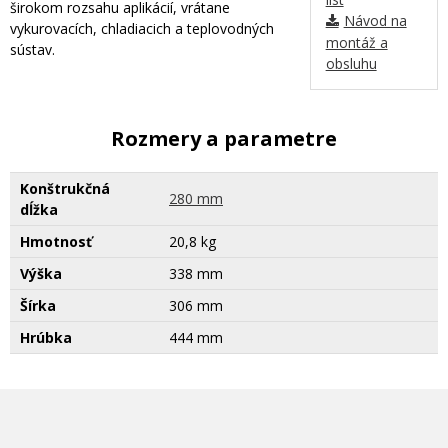
širokom rozsahu aplikácií, vrátane
Návod na
vykurovacích, chladiacich a teplovodných
montáž a
sústav.
obsluhu
Rozmery a parametre
Konštrukčná
280 mm
dĺžka
Hmotnosť
20,8 kg
Výška
338 mm
Šírka
306 mm
Hrúbka
444 mm