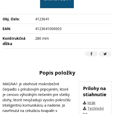
Obj. čislo:
4123641
EAN:
4123641000003
Konštrukčná
280 mm
dĺžka
Popis položky
MAGNA1 je obehové mokrobežné
Prílohy na
čerpadlo s prírubovým pripojením, ktoré
stiahnutie
je cenovo výhodným riešením pre všetky
úlohy, ktoré nevyžadujú vysoko pokročilú
leták
inteligentnú komunikáciu a riadenie. Je
Technický
navrhnutá na cirkuláciu kvapalín v
list