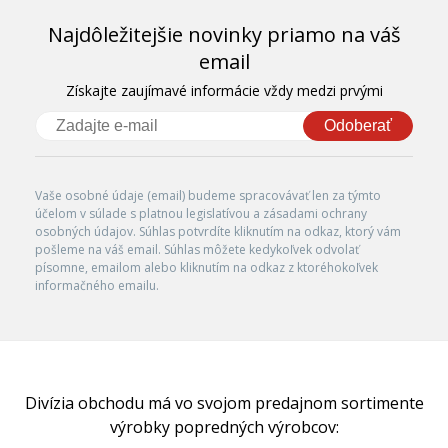
Najdôležitejšie novinky priamo na váš
email
Získajte zaujímavé informácie vždy medzi prvými
Odoberať
Vaše osobné údaje (email) budeme spracovávať len za týmto
účelom v súlade s platnou legislatívou a zásadami ochrany
osobných údajov. Súhlas potvrdíte kliknutím na odkaz, ktorý vám
pošleme na váš email. Súhlas môžete kedykoľvek odvolať
písomne, emailom alebo kliknutím na odkaz z ktoréhokoľvek
informačného emailu.
Divízia obchodu má vo svojom predajnom sortimente
výrobky popredných výrobcov: