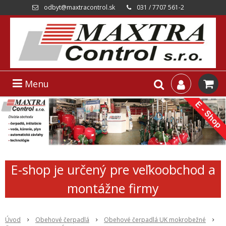
odbyt@maxtracontrol.sk
031 / 7707 561-2
Menu
E-shop je určený pre veľkoobchod a
montážne firmy
Úvod
Obehové čerpadlá
Obehové čerpadlá UK mokrobežné