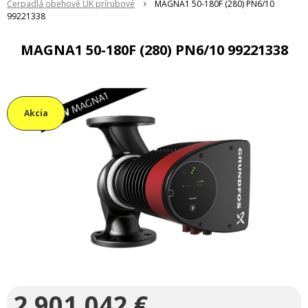
Čerpadlá obehové ÚK prírubové
MAGNA1 50-180F (280) PN6/10
99221338
MAGNA1 50-180F (280) PN6/10 99221338
Akcia
2 901,042
€