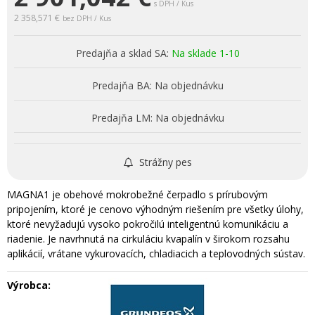
s DPH / Kus
2 358,571 €
bez DPH / Kus
Predajňa a sklad SA:
Na sklade 1-10
Predajňa BA:
Na objednávku
Predajňa LM:
Na objednávku
Strážny pes
MAGNA1 je obehové mokrobežné čerpadlo s prírubovým
pripojením, ktoré je cenovo výhodným riešením pre všetky úlohy,
ktoré nevyžadujú vysoko pokročilú inteligentnú komunikáciu a
riadenie. Je navrhnutá na cirkuláciu kvapalín v širokom rozsahu
aplikácií, vrátane vykurovacích, chladiacich a teplovodných sústav.
Výrobca: