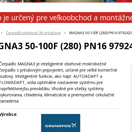
 je určený pre veľkoobchod a montážn
Čerpadlá obehové ÚK prírubové
MAGNA3 50-100F (280) PN16 979242
NA3 50-100F (280) PN16 9792
Čerpadlo MAGNA3 je inteligentné obehové mokrobežné
čerpadlo s prírubovým pripojením, určené pre veľké komerčné
budovy. Inteligentné funkcie, ako napr. AUTOADAPT a
FLOWADAPT, volia optimálne nastavenie systému pre
najefektívnejšiu prevádzku. Vhodné pre všetky systémy
vykurovania, chladenia, klimatizácie a priemyselné cirkulačné
zariadenia.
Výrobca: