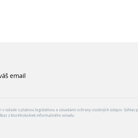
váš email
v súlade s platnou legislatívou a zásadami ochrany osobných údajov. Súhlas po
dkaz z ktoréhokoľvek informačného emailu.