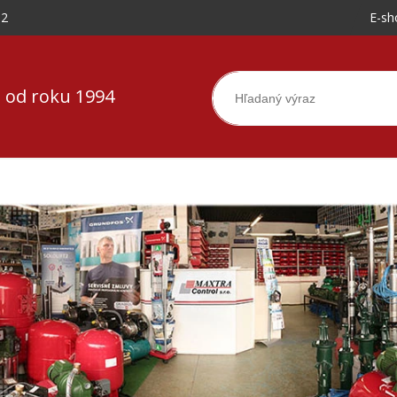
-2
E-sh
 od roku 1994