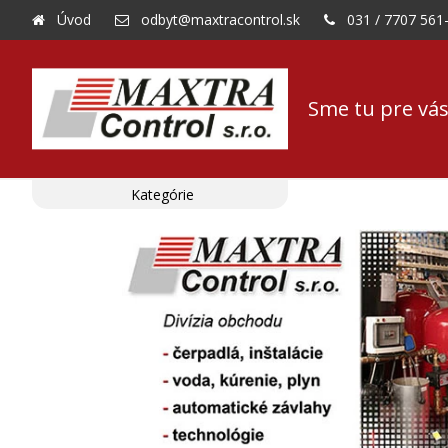
Úvod
odbyt@maxtracontrol.sk
031 / 7707 561
Sme tu pre vás
Kategórie