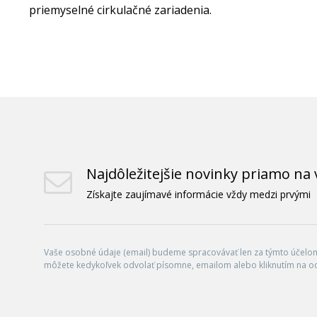
priemyselné cirkulačné zariadenia.
Najdôležitejšie novinky priamo na 
Získajte zaujímavé informácie vždy medzi prvými
Vaše osobné údaje (email) budeme spracovávať len za týmto účelom 
môžete kedykoľvek odvolať písomne, emailom alebo kliknutím na o