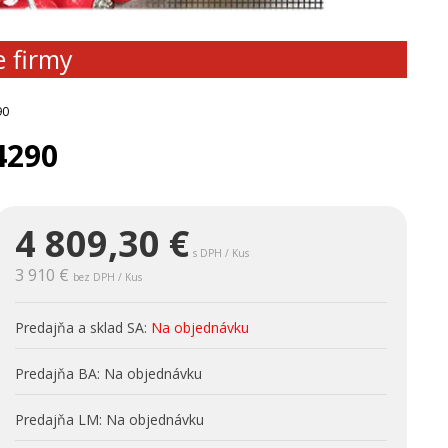
e firmy
90
4290
4 809,30
€
s DPH / Kus
3 910 €
bez DPH / Kus
Predajňa a sklad SA:
Na objednávku
Predajňa BA:
Na objednávku
Predajňa LM:
Na objednávku