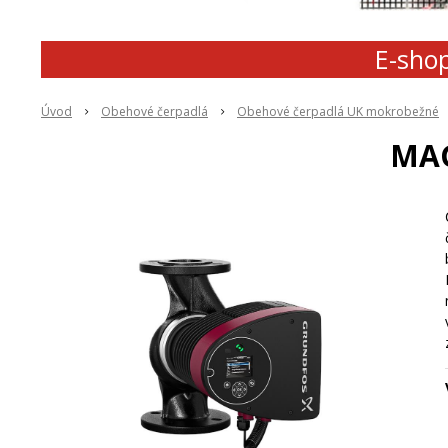
E-shop
Úvod
Obehové čerpadlá
Obehové čerpadlá UK mokrobežné
MAG