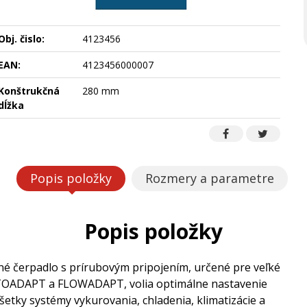
Obj. čislo:
4123456
EAN:
4123456000007
Konštrukčná
280 mm
dĺžka
Popis položky
Rozmery a parametre
Popis položky
 čerpadlo s prírubovým pripojením, určené pre veľké
UTOADAPT a FLOWADAPT, volia optimálne nastavenie
etky systémy vykurovania, chladenia, klimatizácie a