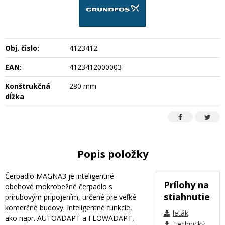
Obj. čislo:
4123412
EAN:
4123412000003
Konštrukčná
280 mm
dĺžka
Popis položky
Čerpadlo MAGNA3 je inteligentné
Prílohy na
obehové mokrobežné čerpadlo s
stiahnutie
prírubovým pripojením, určené pre veľké
komerčné budovy. Inteligentné funkcie,
leták
ako napr. AUTOADAPT a FLOWADAPT,
Technický