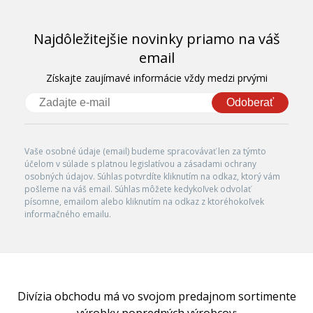
Najdôležitejšie novinky priamo na váš
email
Získajte zaujímavé informácie vždy medzi prvými
Odoberať
Vaše osobné údaje (email) budeme spracovávať len za týmto
účelom v súlade s platnou legislatívou a zásadami ochrany
osobných údajov. Súhlas potvrdíte kliknutím na odkaz, ktorý vám
pošleme na váš email. Súhlas môžete kedykoľvek odvolať
písomne, emailom alebo kliknutím na odkaz z ktoréhokoľvek
informačného emailu.
Divízia obchodu má vo svojom predajnom sortimente
výrobky popredných výrobcov: