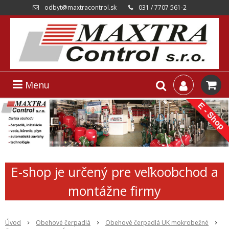
odbyt@maxtracontrol.sk
031 / 7707 561-2
Menu
E-shop je určený pre veľkoobchod a
montážne firmy
Úvod
Obehové čerpadlá
Obehové čerpadlá UK mokrobežné