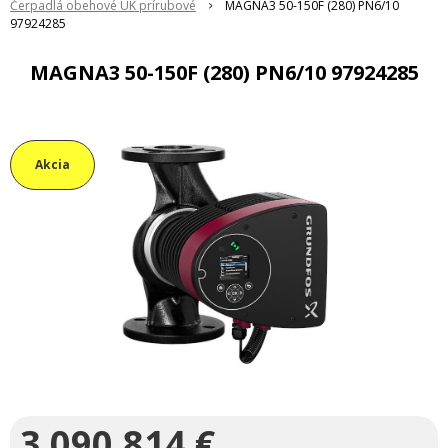
Čerpadlá obehové ÚK prírubové
MAGNA3 50-150F (280) PN6/10
97924285
MAGNA3 50-150F (280) PN6/10 97924285
Akcia
3 090,814
€