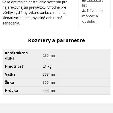
volia optimálne nastavenie systému pre
list
najefektívnejšiu prevádzku. Vhodné pre
Návod na
všetky systémy vykurovania, chladenia,
montáž a
klimatizácie a priemyselné cirkulačné
obsluhu
zariadenia.
Rozmery a parametre
Konštrukčná
280 mm
dĺžka
Hmotnosť
21 kg
Výška
338 mm
Šírka
306 mm
Hrúbka
444 mm