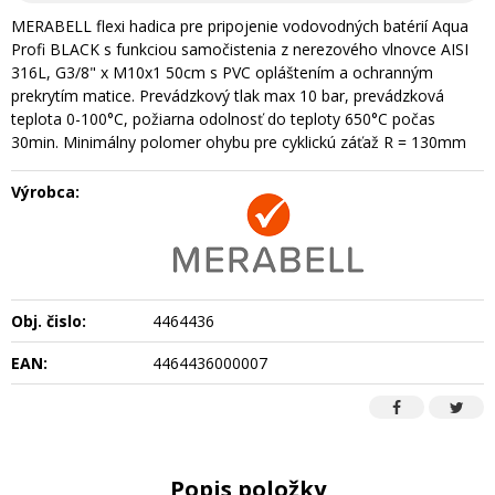
MERABELL flexi hadica pre pripojenie vodovodných batérií Aqua
Profi BLACK s funkciou samočistenia z nerezového vlnovce AISI
316L, G3/8" x M10x1 50cm s PVC opláštením a ochranným
prekrytím matice. Prevádzkový tlak max 10 bar, prevádzková
teplota 0-100°C, požiarna odolnosť do teploty 650°C počas
30min. Minimálny polomer ohybu pre cyklickú záťaž R = 130mm
Výrobca:
Obj. čislo:
4464436
EAN:
4464436000007
Popis položky