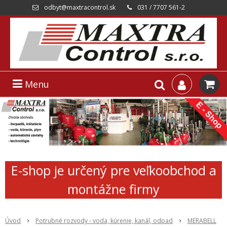
odbyt@maxtracontrol.sk
031 / 7707 561-2
Menu
E-shop je určený pre veľkoobchod a
montážne firmy
Úvod
Potrubné rozvody - voda, kúrenie, kanál, odpad
MERABELL