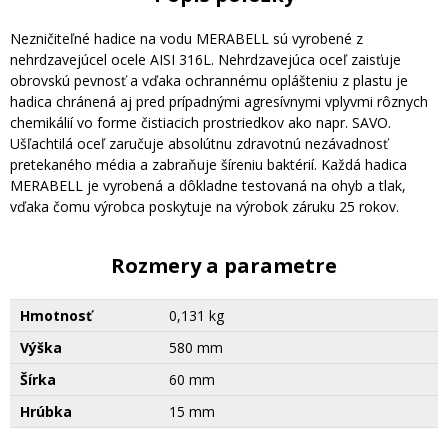
Nezničiteľné hadice na vodu MERABELL sú vyrobené z
nehrdzavejúcel ocele AISI 316L. Nehrdzavejúca oceľ zaisťuje
obrovskú pevnosť a vďaka ochrannému oplášteniu z plastu je
hadica chránená aj pred prípadnými agresívnymi vplyvmi rôznych
chemikálií vo forme čistiacich prostriedkov ako napr. SAVO.
Ušľachtilá oceľ zaručuje absolútnu zdravotnú nezávadnosť
pretekaného média a zabraňuje šíreniu baktérií. Každá hadica
MERABELL je vyrobená a dôkladne testovaná na ohyb a tlak,
vďaka čomu výrobca poskytuje na výrobok záruku 25 rokov.
Rozmery a parametre
Hmotnosť
0,131 kg
Výška
580 mm
Šírka
60 mm
Hrúbka
15 mm