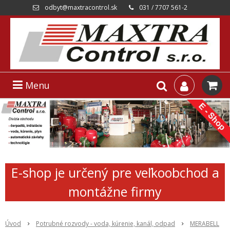
odbyt@maxtracontrol.sk
031 / 7707 561-2
Menu
E-shop je určený pre veľkoobchod a
montážne firmy
Úvod
Potrubné rozvody - voda, kúrenie, kanál, odpad
MERABELL