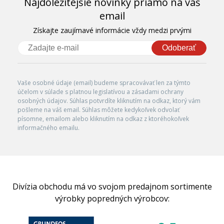
Najdôležitejšie novinky priamo na váš
email
Získajte zaujímavé informácie vždy medzi prvými
Odoberať
Vaše osobné údaje (email) budeme spracovávať len za týmto
účelom v súlade s platnou legislatívou a zásadami ochrany
osobných údajov. Súhlas potvrdíte kliknutím na odkaz, ktorý vám
pošleme na váš email. Súhlas môžete kedykoľvek odvolať
písomne, emailom alebo kliknutím na odkaz z ktoréhokoľvek
informačného emailu.
Divízia obchodu má vo svojom predajnom sortimente
výrobky popredných výrobcov: