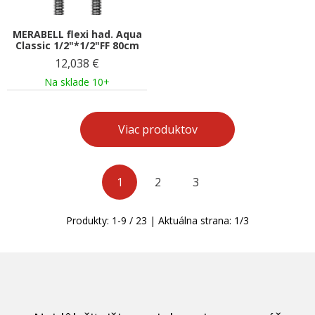
MERABELL flexi had. Aqua
Classic 1/2"*1/2"FF 80cm
12,038
€
Na sklade 10+
Viac produktov
1
2
3
Produkty:
1
-
9
/
23
| Aktuálna strana:
1
/
3