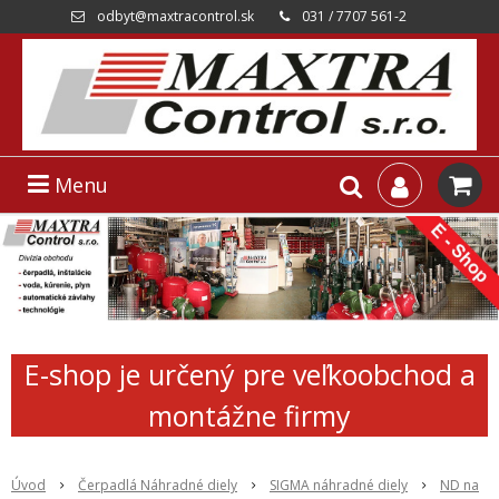
odbyt@maxtracontrol.sk
031 / 7707 561-2
Menu
E-shop je určený pre veľkoobchod a
montážne firmy
Úvod
Čerpadlá Náhradné diely
SIGMA náhradné diely
ND na