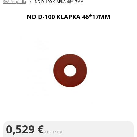
SVA čerpadlá
ND D-100 KLAPKA 46*17MM
ND D-100 KLAPKA 46*17MM
0,529
€
s DPH / Kus