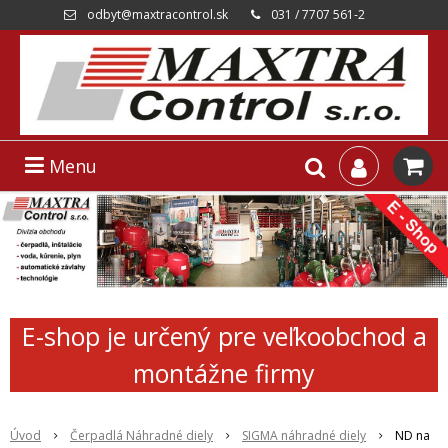
odbyt@maxtracontrol.sk
031 / 7707 561-2
Menu
E-shop je určený pre veľkoobchod a
montážne firmy
Úvod
Čerpadlá Náhradné diely
SIGMA náhradné diely
ND na