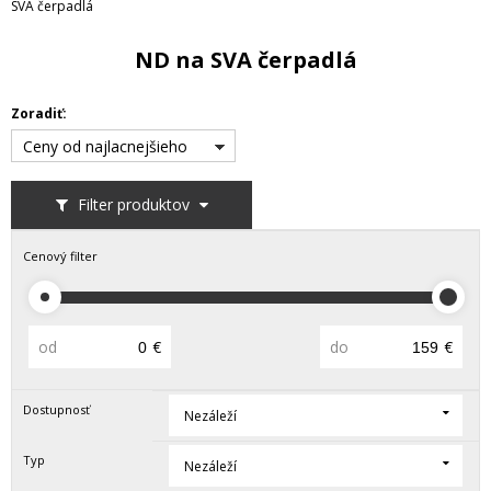
SVA čerpadlá
ND na SVA čerpadlá
Zoradiť:
Ceny od najlacnejšieho
Filter produktov
Cenový filter
od
€
do
€
Dostupnosť
Nezáleží
Typ
Nezáleží