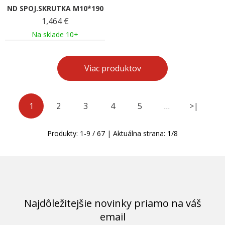
ND SPOJ.SKRUTKA M10*190
1,464
€
Na sklade 10+
Viac produktov
1
2
3
4
5
…
>|
Produkty:
1
-
9
/
67
| Aktuálna strana:
1
/
8
Najdôležitejšie novinky priamo na váš
email