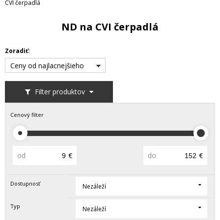
CVI čerpadlá
ND na CVI čerpadlá
Zoradiť:
Ceny od najlacnejšieho
Filter produktov
Cenový filter
od
€
do
€
Dostupnosť
Nezáleží
Typ
Nezáleží