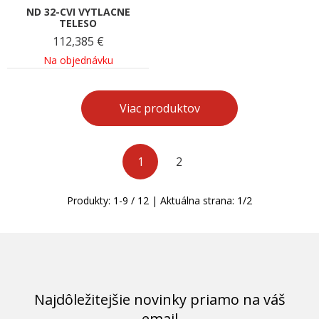
ND 32-CVI VYTLACNE
TELESO
112,385
€
Na objednávku
Viac produktov
1
2
Produkty:
1
-
9
/
12
| Aktuálna strana:
1
/
2
Najdôležitejšie novinky priamo na váš
email