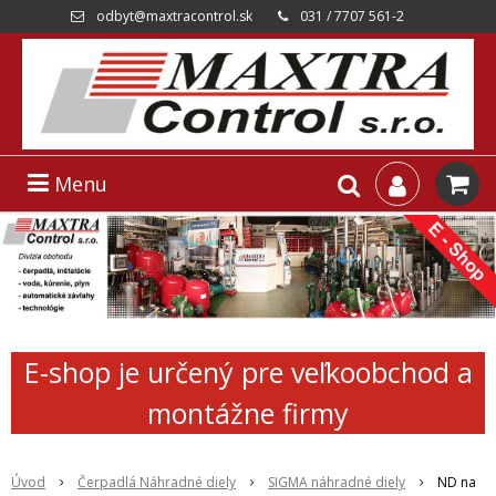
odbyt@maxtracontrol.sk
031 / 7707 561-2
Menu
E-shop je určený pre veľkoobchod a
montážne firmy
Úvod
Čerpadlá Náhradné diely
SIGMA náhradné diely
ND na