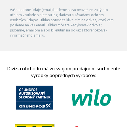
Vaše osobné údaje (email) budeme spracovávať len za týmto
účelom v súlade s platnou legislatívou a zásadami ochrany
osobných údajov. Súhlas potvrdíte kliknutím na odkaz, ktorý vám
pošleme na váš email. Súhlas môžete kedykoľvek odvolať
písomne, emailom alebo kliknutím na odkaz z ktoréhokoľvek
informačného emailu.
Divízia obchodu má vo svojom predajnom sortimente
výrobky popredných výrobcov: