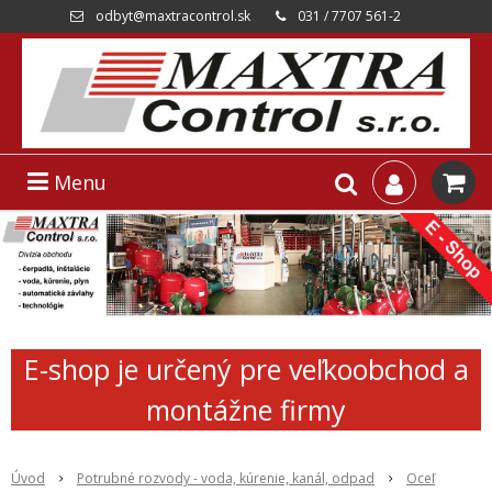
odbyt@maxtracontrol.sk
031 / 7707 561-2
Menu
E-shop je určený pre veľkoobchod a
montážne firmy
Úvod
Potrubné rozvody - voda, kúrenie, kanál, odpad
Oceľ