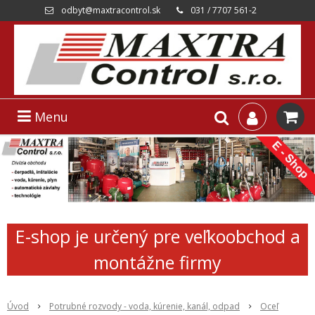
odbyt@maxtracontrol.sk
031 / 7707 561-2
Menu
E-shop je určený pre veľkoobchod a
montážne firmy
Úvod
Potrubné rozvody - voda, kúrenie, kanál, odpad
Oceľ