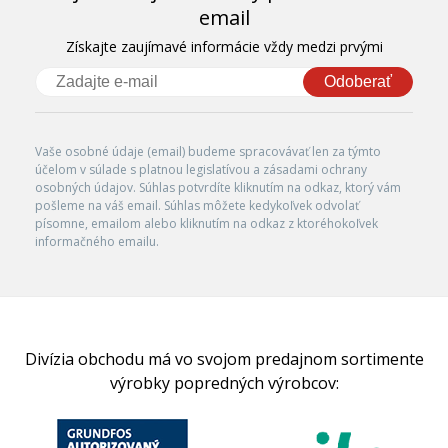
email
Získajte zaujímavé informácie vždy medzi prvými
Odoberať
Vaše osobné údaje (email) budeme spracovávať len za týmto
účelom v súlade s platnou legislatívou a zásadami ochrany
osobných údajov. Súhlas potvrdíte kliknutím na odkaz, ktorý vám
pošleme na váš email. Súhlas môžete kedykoľvek odvolať
písomne, emailom alebo kliknutím na odkaz z ktoréhokoľvek
informačného emailu.
Divízia obchodu má vo svojom predajnom sortimente
výrobky popredných výrobcov: