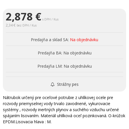
2,878
€
s DPH / Kus
2,34 €
bez DPH / Kus
Predajňa a sklad SA:
Na objednávku
Predajňa BA:
Na objednávku
Predajňa LM:
Na objednávku
Strážny pes
Nátrubok určený pre oceľové potrubie z uhlíkovej ocele pre
rozvody priemyselnej vody trvalo zavodnené, vykurovacie
systémy , rozvody inertných plynov a suchého vzduchu určené
spájaním lisovaním. Materiál uhlíková oceľ pozinkovaná. O-krúžok
EPDM.Lisovacia hlava : M.