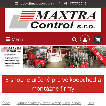
odbyt@maxtracontrol.sk
031 / 7707 561-2
Menu
E-shop je určený pre veľkoobchod a
montážne firmy
Úvod
Potrubné rozvody - voda, kúrenie, kanál, odpad
Oceľ