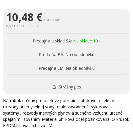
10,48
€
s DPH / Kus
8,52 €
bez DPH / Kus
Predajňa a sklad SA:
Na sklade 10+
Predajňa BA:
Na objednávku
Predajňa LM:
Na objednávku
Strážny pes
Nátrubok určený pre oceľové potrubie z uhlíkovej ocele pre
rozvody priemyselnej vody trvalo zavodnené, vykurovacie
systémy , rozvody inertných plynov a suchého vzduchu určené
spájaním lisovaním. Materiál uhlíková oceľ pozinkovaná. O-krúžok
EPDM.Lisovacia hlava : M.