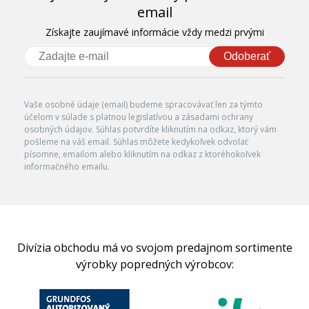
email
Získajte zaujímavé informácie vždy medzi prvými
Odoberať
Vaše osobné údaje (email) budeme spracovávať len za týmto
účelom v súlade s platnou legislatívou a zásadami ochrany
osobných údajov. Súhlas potvrdíte kliknutím na odkaz, ktorý vám
pošleme na váš email. Súhlas môžete kedykoľvek odvolať
písomne, emailom alebo kliknutím na odkaz z ktoréhokoľvek
informačného emailu.
Divízia obchodu má vo svojom predajnom sortimente
výrobky popredných výrobcov: