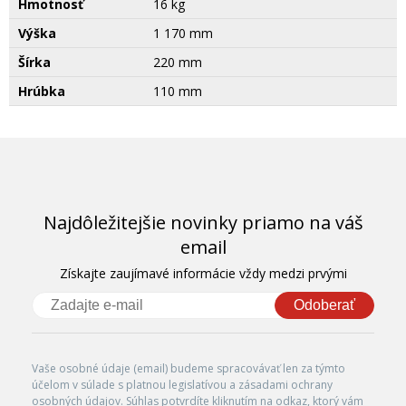
Hmotnosť
16 kg
Výška
1 170 mm
Šírka
220 mm
Hrúbka
110 mm
Najdôležitejšie novinky priamo na váš
email
Získajte zaujímavé informácie vždy medzi prvými
Odoberať
Vaše osobné údaje (email) budeme spracovávať len za týmto
účelom v súlade s platnou legislatívou a zásadami ochrany
osobných údajov. Súhlas potvrdíte kliknutím na odkaz, ktorý vám