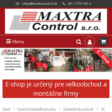
odbyt@maxtracontrol.sk
031 / 7707 561-2
Menu
E-shop je určený pre veľkoobchod a
montážne firmy
Úvod
Ponorné čerpadlá do vrtov
Čerpadlá do vrtov 4\"
4\"