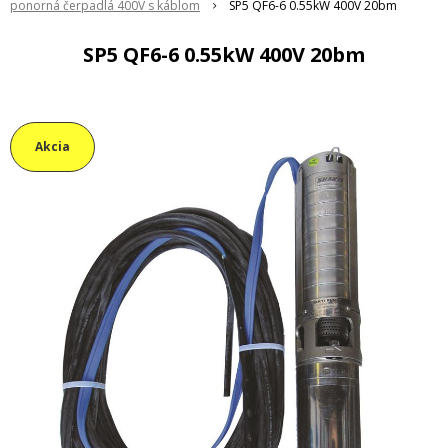
ponorná čerpadlá 400V s káblom
SP5 QF6-6 0.55kW 400V 20bm
SP5 QF6-6 0.55kW 400V 20bm
Akcia