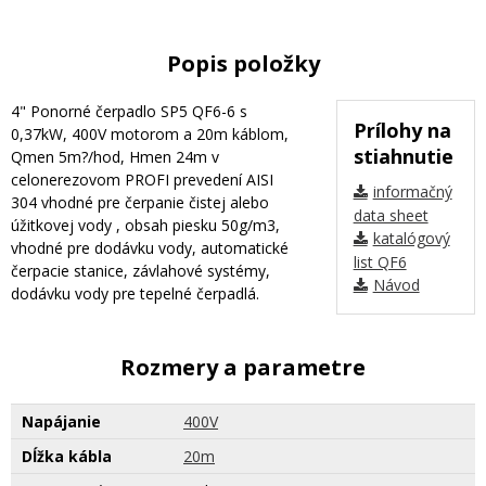
Popis položky
4" Ponorné čerpadlo SP5 QF6-6 s
Prílohy na
0,37kW, 400V motorom a 20m káblom,
stiahnutie
Qmen 5m?/hod, Hmen 24m v
celonerezovom PROFI prevedení AISI
informačný
304 vhodné pre čerpanie čistej alebo
data sheet
úžitkovej vody , obsah piesku 50g/m3,
katalógový
vhodné pre dodávku vody, automatické
list QF6
čerpacie stanice, závlahové systémy,
Návod
dodávku vody pre tepelné čerpadlá.
Rozmery a parametre
Napájanie
400V
Dĺžka kábla
20m