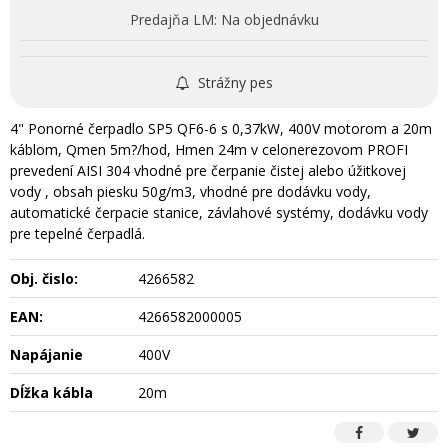
Predajňa LM:
Na objednávku
Strážny pes
4" Ponorné čerpadlo SP5 QF6-6 s 0,37kW, 400V motorom a 20m
káblom, Qmen 5m?/hod, Hmen 24m v celonerezovom PROFI
prevedení AISI 304 vhodné pre čerpanie čistej alebo úžitkovej
vody , obsah piesku 50g/m3, vhodné pre dodávku vody,
automatické čerpacie stanice, závlahové systémy, dodávku vody
pre tepelné čerpadlá.
Obj. čislo:
4266582
EAN:
4266582000005
Napájanie
400V
Dĺžka kábla
20m