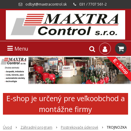
odbyt@maxtracontrol.sk
031 / 7707 561-2
Menu
E-shop je určený pre veľkoobchod a
montážne firmy
Úvod
Záhradný program
Postrekovače úderové
TROJNOZKA