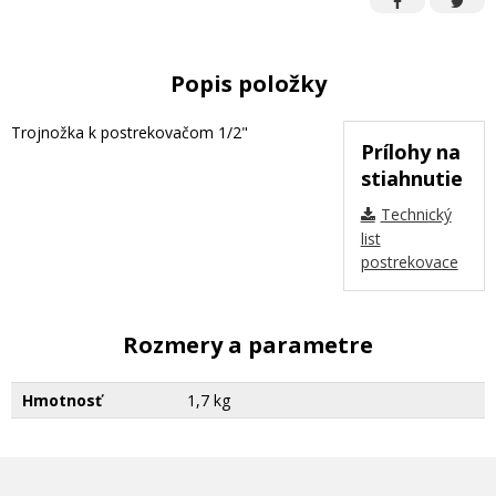
Popis položky
Trojnožka k postrekovačom 1/2"
Prílohy na
stiahnutie
Technický
list
postrekovace
Rozmery a parametre
Hmotnosť
1,7 kg