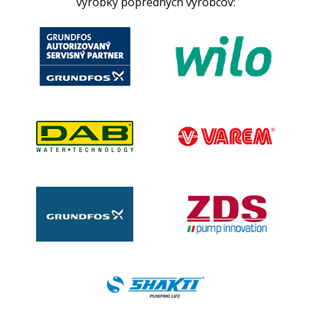
výrobky popredných výrobcov: