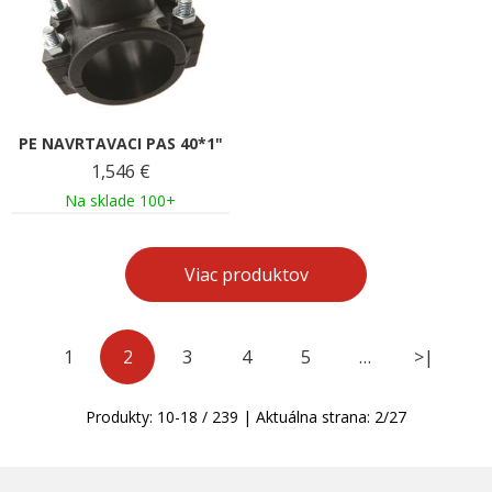
PE NAVRTAVACI PAS 40*1"
1,546
€
Na sklade 100+
Viac produktov
1
2
3
4
5
…
>|
Produkty:
10
-
18
/
239
| Aktuálna strana:
2
/
27