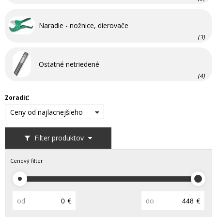
Naradie - nožnice, dierovače
(3)
Ostatné netriedené
(4)
Zoradiť:
Ceny od najlacnejšieho
Filter produktov
Cenový filter
od
€
do
€