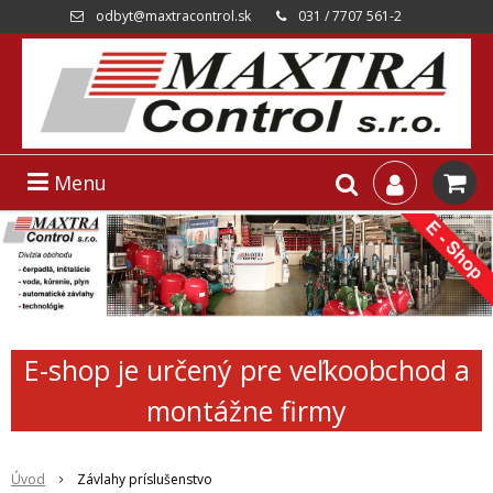
odbyt@maxtracontrol.sk
031 / 7707 561-2
Menu
E-shop je určený pre veľkoobchod a
montážne firmy
Úvod
Závlahy príslušenstvo