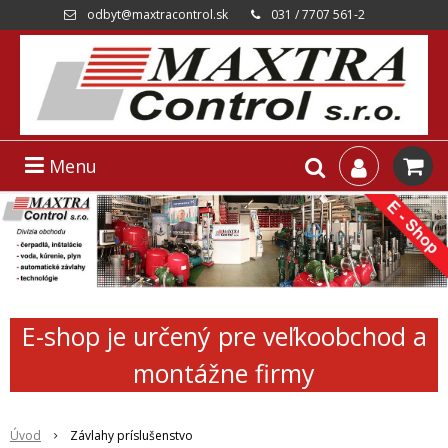
odbyt@maxtracontrol.sk
031 / 7707 561-2
Menu
E-shop je určený pre veľkoobchod a
montážne firmy
Úvod
Závlahy príslušenstvo