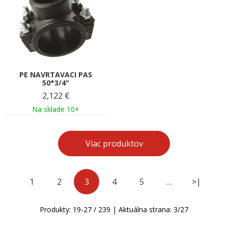
PE NAVRTAVACI PAS
50*3/4"
2,122
€
Na sklade 10+
Viac produktov
1
2
3
4
5
…
>|
Produkty:
19
-
27
/
239
| Aktuálna strana:
3
/
27