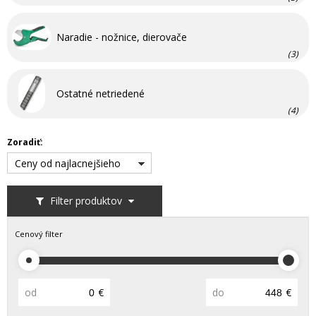
Naradie - nožnice, dierovače
(3)
Ostatné netriedené
(4)
Zoradiť:
Ceny od najlacnejšieho
Filter produktov
Cenový filter
od
€
do
€