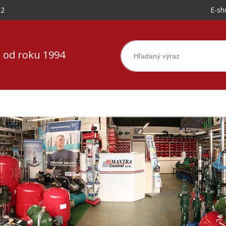
-2
E-sh
 od roku 1994