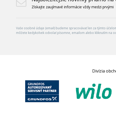
Získajte zaujímavé informácie vždy medzi prvými
Vaše osobné údaje (email) budeme spracovávať len za týmto účelom 
môžete kedykoľvek odvolať písomne, emailom alebo kliknutím na o
Divízia obc