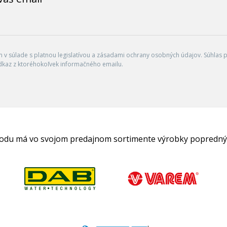
v súlade s platnou legislatívou a zásadami ochrany osobných údajov. Súhlas po
dkaz z ktoréhokoľvek informačného emailu.
hodu má vo svojom predajnom sortimente výrobky popredný