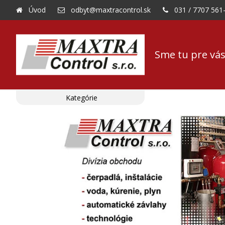
Úvod
odbyt@maxtracontrol.sk
031 / 7707 561
Sme tu pre vás
Kategórie