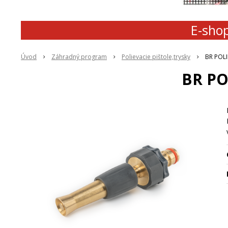
E-shop
Úvod
Záhradný program
Polievacie pištole,trysky
BR POL
BR PO