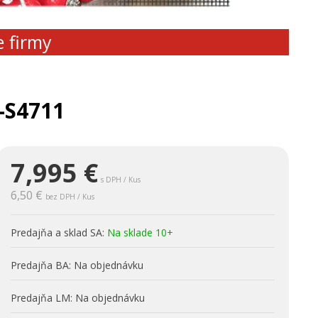
e firmy
-S4711
7,995
€
s DPH / Kus
6,50 €
bez DPH / Kus
Predajňa a sklad SA:
Na sklade 10+
Predajňa BA:
Na objednávku
Predajňa LM:
Na objednávku