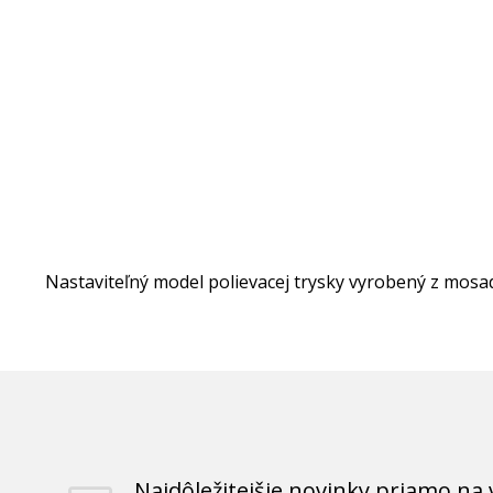
Nastaviteľný model polievacej trysky vyrobený z mosa
Najdôležitejšie novinky priamo na 