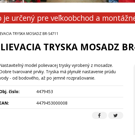
 je určený pre veľkoobchod a montážn
IEVACIA TRYSKA MOSADZ BR-S4711
LIEVACIA TRYSKA MOSADZ BR
Nastaviteľný model polievacej trysky vyrobený z mosadze.
Dobre tvarované prvky. Tryska má plynulé nastavenie prúdu
vody - od bodového, až po jemné rozprašovanie.
Obj. čislo:
4479453
EAN:
4479453000008