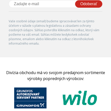
Odoberať
Vaše osobné údaje (email) budeme spracovávať len za týmto
účelom v súlade s platnou legislatívou a zásadami ochrany
osobných údajov. Súhlas potvrdíte kliknutím na odkaz, ktorý vám
pošleme na váš email. Súhlas môžete kedykoľvek odvolať
písomne, emailom alebo kliknutím na odkaz z ktoréhokoľvek
informačného emailu.
Divízia obchodu má vo svojom predajnom sortimente
výrobky popredných výrobcov: