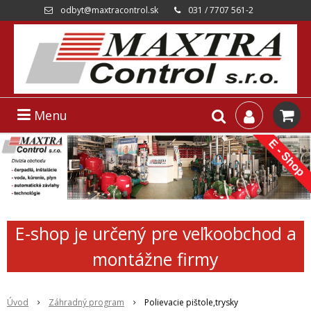
odbyt@maxtracontrol.sk
031 / 7707 561-2
Menu
E-shop je určený pre veľkoobchod a
montážne firmy
Úvod
Záhradný program
Polievacie pištole,trysky