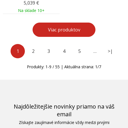
5,039
€
Na sklade 10+
Viac produktov
1
2
3
4
5
…
>|
Produkty:
1
-
9
/
55
| Aktuálna strana:
1
/
7
Najdôležitejšie novinky priamo na váš
email
Získajte zaujímavé informácie vždy medzi prvými