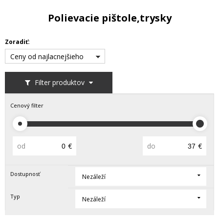
Polievacie pištole,trysky
Zoradiť:
Ceny od najlacnejšieho
Filter produktov
Cenový filter
od
€
do
€
Dostupnosť
Nezáleží
Typ
Nezáleží