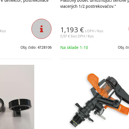
e deflektor, postrekovače
Plastový bodec umožňujúci sériové p
viacerých 1/2 postrekovačov."
1,193
€
 Kus
s DPH / Kus
0,97 €
bez DPH / Kus
Na sklade 1-10
Obj. čislo:
4728106
Obj. či