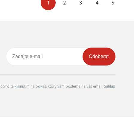
1
2
3
4
5
Odoberať
tvrdíte kliknutím na odkaz, ktorý vám pošleme na váš email. Súhlas