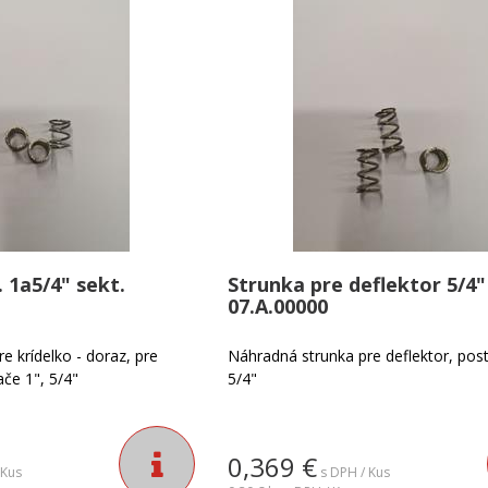
. 1a5/4" sekt.
Strunka pre deflektor 5/4"
07.A.00000
e krídelko - doraz, pre
Náhradná strunka pre deflektor, pos
če 1", 5/4"
5/4"
0,369
€
 Kus
s DPH / Kus