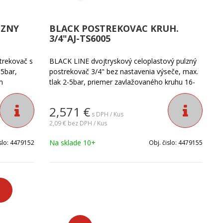
LZNY
BLACK POSTREKOVAC KRUH.
3/4"AJ-TS6005
trekovač s
BLACK LINE dvojtryskový celoplastový pulzný
,5bar,
postrekovač 3/4" bez nastavenia výseče, max.
m
tlak 2-5bar, priemer zavlažovaného kruhu 16-
20m, prietok 1,8-2,2m?/hod
2,571
€
s DPH / Kus
2,09 €
bez DPH / Kus
Na sklade 10+
slo:
4479152
Obj. čislo:
4479155