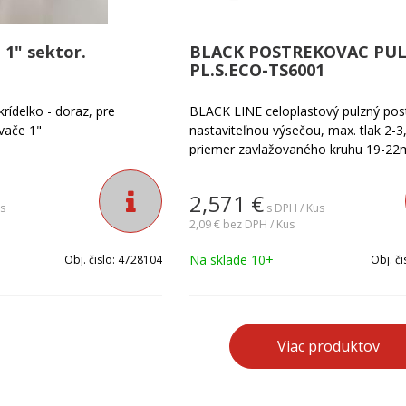
 1" sektor.
BLACK POSTREKOVAC PU
PL.S.ECO-TS6001
rídelko - doraz, pre
BLACK LINE celoplastový pulzný pos
vače 1"
nastaviteľnou výsečou, max. tlak 2-3
priemer zavlažovaného kruhu 19-22
2,571
€
s
s DPH / Kus
2,09 €
bez DPH / Kus
Na sklade 10+
Obj. čislo:
4728104
Obj. či
Viac produktov