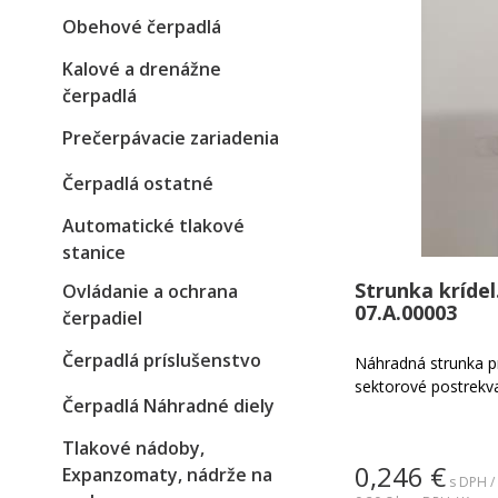
Obehové čerpadlá
Kalové a drenážne
čerpadlá
Prečerpávacie zariadenia
Čerpadlá ostatné
Automatické tlakové
stanice
Strunka krídel
Ovládanie a ochrana
07.A.00003
čerpadiel
Čerpadlá príslušenstvo
Náhradná strunka pr
sektorové postrekva
Čerpadlá Náhradné diely
Tlakové nádoby,
0,246
€
Expanzomaty, nádrže na
s DPH /