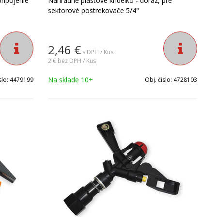
ripojenie
Náhradné plastové krídelko - doraz, pre
sektorové postrekovače 5/4"
2,46
€
s DPH / Kus
2 €
bez DPH / Kus
Na sklade 10+
slo:
4479199
Obj. čislo:
4728103