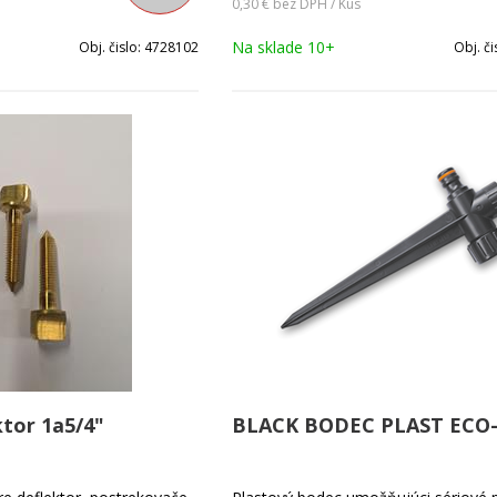
0,30 €
bez DPH / Kus
Na sklade 10+
Obj. čislo:
4728102
Obj. či
ktor 1a5/4"
BLACK BODEC PLAST ECO-