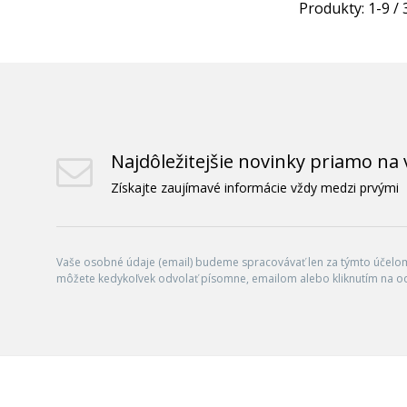
Produkty:
1
-
9
/
Najdôležitejšie novinky priamo na 
Získajte zaujímavé informácie vždy medzi prvými
Vaše osobné údaje (email) budeme spracovávať len za týmto účelom 
môžete kedykoľvek odvolať písomne, emailom alebo kliknutím na o