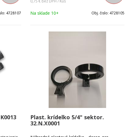
0,75 €
bez DPH / Kus
Na sklade 10+
slo:
4728107
Obj. čislo:
4728105
K0013
Plast. krídelko 5/4" sektor.
32.N.X0001