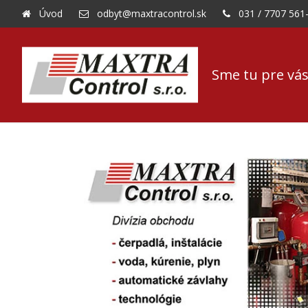
Úvod
odbyt@maxtracontrol.sk
031 / 7707 561
Sme tu pre vás