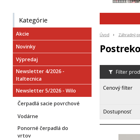
Kategórie
Akcie
Úvod
Záhradný p
Postrek
Novinky
Výpredaj
Newsletter 4/2026 -
Filter pro
Italtecnica
Cenový filter
Newsletter 5/2026 - Wilo
Čerpadlá sacie povrchové
Dostupnosť
Vodárne
Ponorné čerpadlá do
vrtov