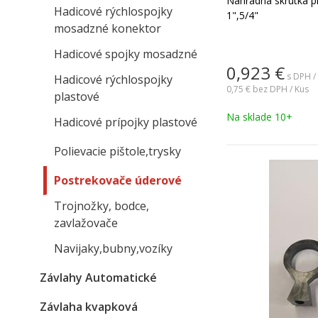
Náhradná skrutka pr
Hadicové rýchlospojky
1",5/4"
mosadzné konektor
Hadicové spojky mosadzné
0,923
€
s DPH /
Hadicové rýchlospojky
0,75 €
bez DPH / Kus
plastové
Na sklade 10+
Hadicové prípojky plastové
Polievacie pištole,trysky
Postrekovače úderové
Trojnožky, bodce,
zavlažovače
Navijaky,bubny,vozíky
Závlahy Automatické
Závlaha kvapková