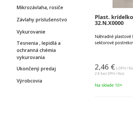
Mikrozávlaha, rosiče
Plast. krídelko
Závlahy príslušenstvo
32.N.X0000
Vykurovanie
Náhradné plastové k
Tesnenia , lepidlá a
sektorové postreko
ochranná chémia
vykurovania
2,46
€
Ukončený predaj
s DPH / Ku
2 €
bez DPH / Kus
Výrobcovia
Na sklade 10+