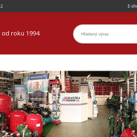
-2
E-sh
 od roku 1994