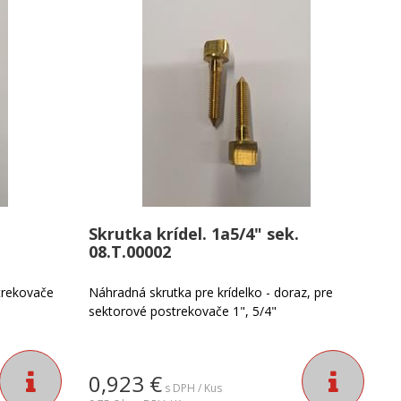
Skrutka krídel. 1a5/4" sek.
08.T.00002
trekovače
Náhradná skrutka pre krídelko - doraz, pre
sektorové postrekovače 1", 5/4"
0,923
€
s DPH / Kus