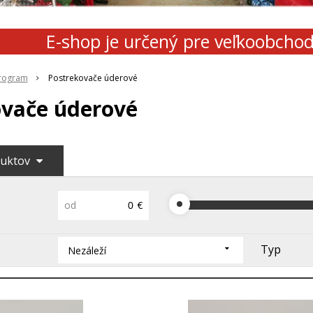
E-shop je určený pre veľkoobcho
rogram
Postrekovače úderové
ovače úderové
duktov
od
€
Typ
Nezáleží