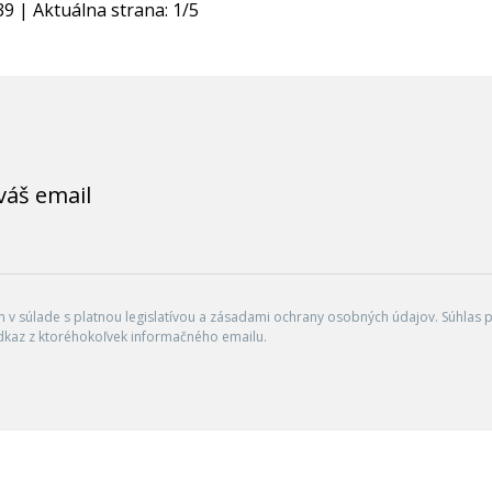
39
| Aktuálna strana:
1
/
5
váš email
v súlade s platnou legislatívou a zásadami ochrany osobných údajov. Súhlas po
dkaz z ktoréhokoľvek informačného emailu.