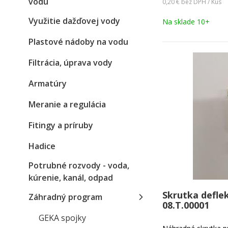
vodu
0,20 €
bez DPH / Kus
Využitie dažďovej vody
Na sklade 10+
Plastové nádoby na vodu
Filtrácia, úprava vody
Armatúry
Meranie a regulácia
Fitingy a príruby
Hadice
Potrubné rozvody - voda,
kúrenie, kanál, odpad
Skrutka defle
Záhradný program
08.T.00001
GEKA spojky