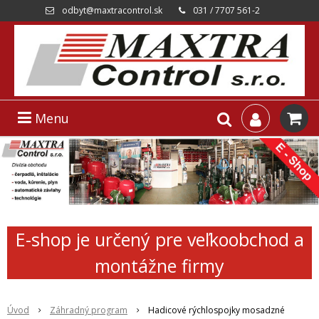
odbyt@maxtracontrol.sk
031 / 7707 561-2
Menu
E-shop je určený pre veľkoobchod a
montážne firmy
Úvod
Záhradný program
Hadicové rýchlospojky mosadzné