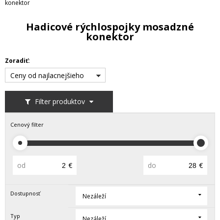
konektor
Hadicové rýchlospojky mosadzné
konektor
Zoradiť:
Ceny od najlacnejšieho
Filter produktov
Cenový filter
od
€
do
€
Dostupnosť
Nezáleží
Typ
Nezáleží