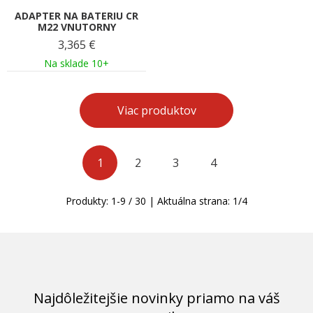
ADAPTER NA BATERIU CR
M22 VNUTORNY
3,365
€
Na sklade 10+
Viac produktov
1
2
3
4
Produkty:
1
-
9
/
30
| Aktuálna strana:
1
/
4
Najdôležitejšie novinky priamo na váš