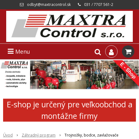
odbyt@maxtracontrol.sk
031 / 7707 561-2
Menu
E-shop je určený pre veľkoobchod a
montážne firmy
Úvod
Záhradný program
Trojnožky, bodce, zavlažovače