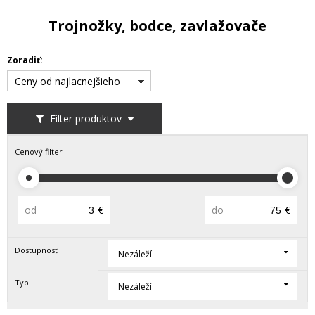
Trojnožky, bodce, zavlažovače
Zoradiť:
Ceny od najlacnejšieho
Filter produktov
Cenový filter
od
€
do
€
Dostupnosť
Nezáleží
Typ
Nezáleží