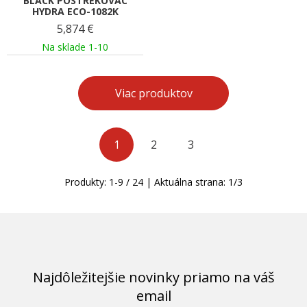
BLACK POSTREKOVAC
HYDRA ECO-1082K
5,874
€
Na sklade 1-10
Viac produktov
1
2
3
Produkty:
1
-
9
/
24
| Aktuálna strana:
1
/
3
Najdôležitejšie novinky priamo na váš
email