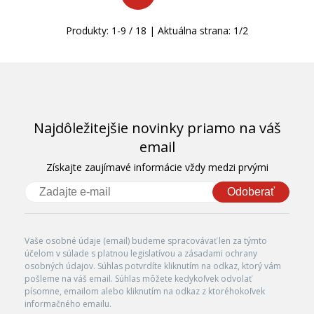
Produkty:
1
-
9
/
18
| Aktuálna strana:
1
/
2
Najdôležitejšie novinky priamo na váš
email
Získajte zaujímavé informácie vždy medzi prvými
Odoberať
Vaše osobné údaje (email) budeme spracovávať len za týmto
účelom v súlade s platnou legislatívou a zásadami ochrany
osobných údajov. Súhlas potvrdíte kliknutím na odkaz, ktorý vám
pošleme na váš email. Súhlas môžete kedykoľvek odvolať
písomne, emailom alebo kliknutím na odkaz z ktoréhokoľvek
informačného emailu.