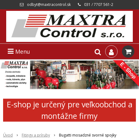
odbyt@maxtracontrol.sk
031 / 7707 561-2
Menu
E-shop je určený pre veľkoobchod a
montážne firmy
Úvod
Fitingy a príruby
Bugatti mosadzné svorné spojky