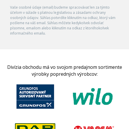
Vaše osobné údaje (email) budeme spracovávať len za týmto
účelom v súlade s platnou legislatívou a zásadami ochrany
osobných údajov. Súhlas potvrdíte kliknutím na odkaz, ktorý vám
pošleme na váš email. Súhlas môžete kedykoľvek odvolať
písomne, emailom alebo kliknutím na odkaz z ktoréhokoľvek
informačného emailu.
Divízia obchodu má vo svojom predajnom sortimente
výrobky popredných výrobcov: