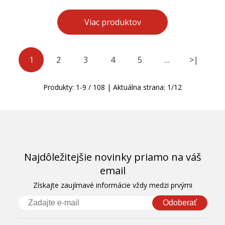
Viac produktov
1
2
3
4
5
…
>|
Produkty:
1
-
9
/
108
| Aktuálna strana:
1
/
12
Najdôležitejšie novinky priamo na váš
email
Získajte zaujímavé informácie vždy medzi prvými
Odoberať