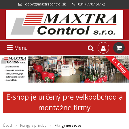
odbyt@maxtracontrol.sk
031 / 7707 561-2
Menu
E-shop je určený pre veľkoobchod a
montážne firmy
Úvod
Fitingy a príruby
Fitingy nerezové