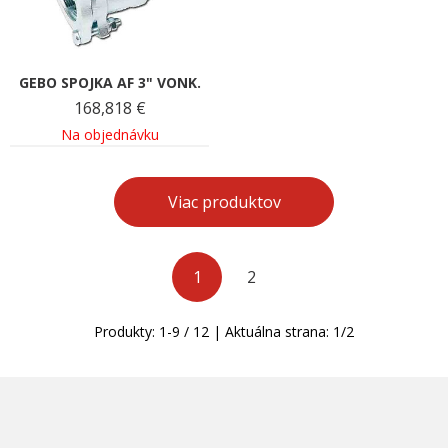
GEBO SPOJKA AF 3" VONK.
168,818
€
Na objednávku
Viac produktov
1
2
Produkty:
1
-
9
/
12
| Aktuálna strana:
1
/
2