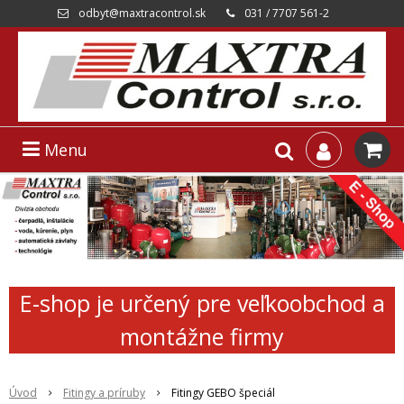
odbyt@maxtracontrol.sk
031 / 7707 561-2
Menu
E-shop je určený pre veľkoobchod a
montážne firmy
Úvod
Fitingy a príruby
Fitingy GEBO špeciál