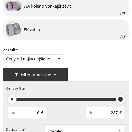
WA koleno vonkajší závit
(0)
EK zátka
(1)
Zoradiť:
Ceny od najlacnejšieho
Filter produktov
Cenový filter
od
€
do
€
Dostupnosť
Nezáleží