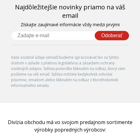
Najdôležitejšie novinky priamo na váš
email
Získajte zaujímavé informácie vždy medzi prvými
Odoberať
Vaše osobné údaje (email) budeme spracovávať len za týmto
účelom v súlade s platnou legislatívou a zásadami ochrany
osobných údajov. Súhlas potvrdíte kliknutím na odkaz, ktorý vám
pošleme na váš email. Súhlas môžete kedykoľvek odvolať
písomne, emailom alebo kliknutím na odkaz z ktoréhokoľvek
informačného emailu.
Divízia obchodu má vo svojom predajnom sortimente
výrobky popredných výrobcov: