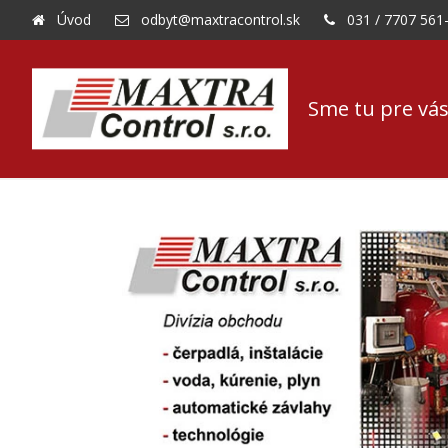
Úvod
odbyt@maxtracontrol.sk
031 / 7707 561
Sme tu pre vás