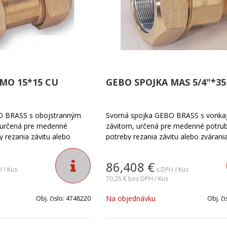
MO 15*15 CU
GEBO SPOJKA MAS 5/4"*35
O BRASS s obojstranným
Svorná spojka GEBO BRASS s vonka
 určená pre medenné
závitom, určená pre medenné potrub
y rezania závitu alebo
potreby rezania závitu alebo zvárania
86,408
€
 / Kus
s DPH / Kus
70,25 €
bez DPH / Kus
Na objednávku
Obj. čislo:
4748220
Obj. či