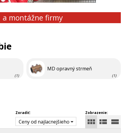
d a montážne firmy
bie
MD opravný strmeň
(1)
(1)
Zoradiť:
Zobrazenie:
Ceny od najlacnejšieho