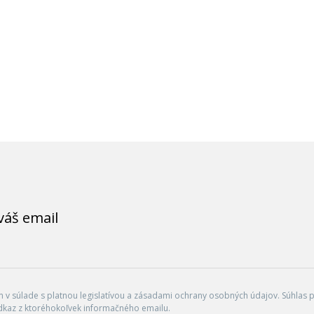
váš email
v súlade s platnou legislatívou a zásadami ochrany osobných údajov. Súhlas po
dkaz z ktoréhokoľvek informačného emailu.