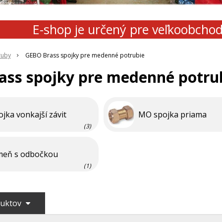
E-shop je určený pre veľkoobcho
íruby
GEBO Brass spojky pre medenné potrubie
ass spojky pre medenné potru
jka vonkajší závit
MO spojka priama
(3)
meň s odbočkou
(1)
duktov