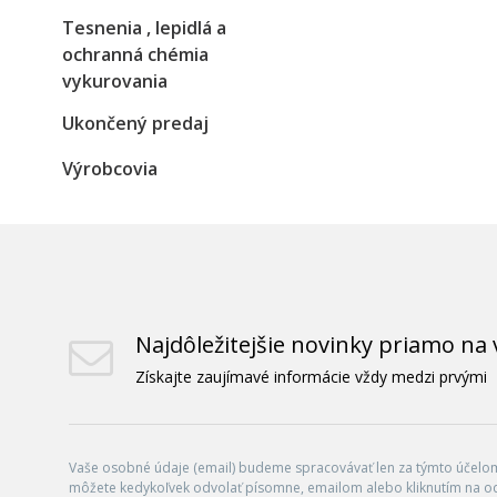
Tesnenia , lepidlá a
ochranná chémia
vykurovania
Ukončený predaj
Výrobcovia
Najdôležitejšie novinky priamo na 
Získajte zaujímavé informácie vždy medzi prvými
Vaše osobné údaje (email) budeme spracovávať len za týmto účelom 
môžete kedykoľvek odvolať písomne, emailom alebo kliknutím na o