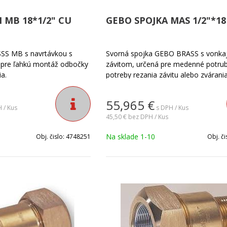
 MB 18*1/2" CU
GEBO SPOJKA MAS 1/2"*18
S MB s navrtávkou s
Svorná spojka GEBO BRASS s vonka
 pre ľahkú montáž odbočky
závitom, určená pre medenné potrub
a.
potreby rezania závitu alebo zvárania
55,965
€
 / Kus
s DPH / Kus
45,50 €
bez DPH / Kus
Na sklade 1-10
Obj. čislo:
4748251
Obj. či