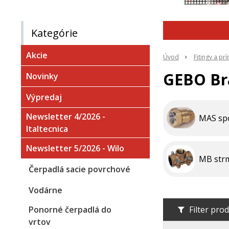
Kategórie
Akcie
Úvod
Fitingy a pr
GEBO Br
Novinky
Výpredaj
Newsletter 4/2026 -
MAS spo
Italtecnica
Newsletter 5/2026 - Wilo
MB str
Čerpadlá sacie povrchové
Vodárne
Ponorné čerpadlá do
Filter pro
vrtov