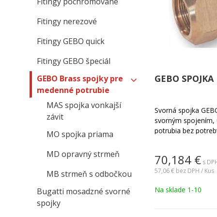
Fitingy pochromované
Fitingy nerezové
Fitingy GEBO quick
Fitingy GEBO špeciál
GEBO SPOJKA 
GEBO Brass spojky pre
medenné potrubie
MAS spojka vonkajší
Svorná spojka GEB
závit
svorným spojením,
potrubia bez potreb
MO spojka priama
zvárania.
MD opravný strmeň
70,184
€
s DPH
57,06 €
bez DPH / Kus
MB strmeň s odbočkou
Na sklade 1-10
Bugatti mosadzné svorné
spojky