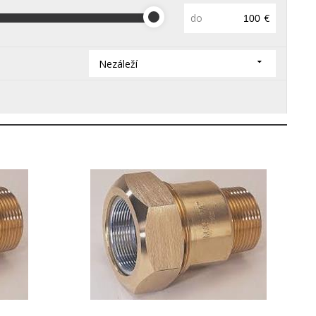
do
€
Nezáleží