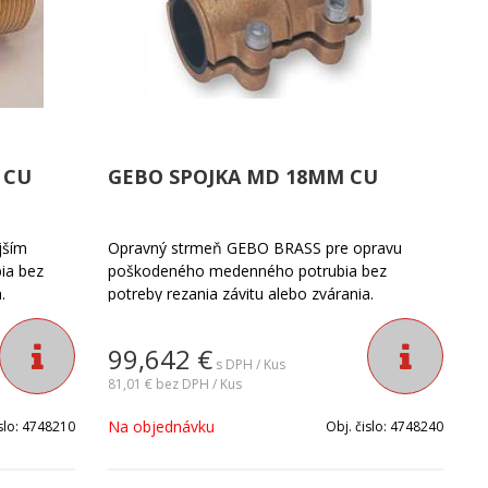
 CU
GEBO SPOJKA MD 18MM CU
jším
Opravný strmeň GEBO BRASS pre opravu
ia bez
poškodeného medenného potrubia bez
.
potreby rezania závitu alebo zvárania.
99,642
€
s DPH / Kus
81,01 €
bez DPH / Kus
Na objednávku
slo:
4748210
Obj. čislo:
4748240