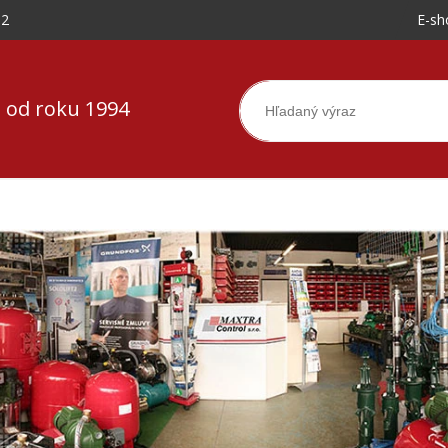
-2
E-sh
 od roku 1994