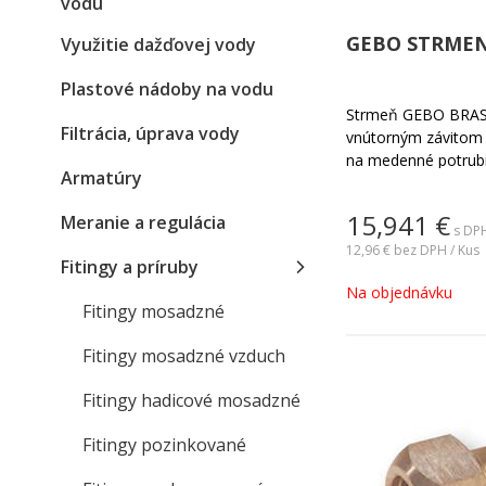
vodu
GEBO STRMEN
Využitie dažďovej vody
Plastové nádoby na vodu
Strmeň GEBO BRASS
Filtrácia, úprava vody
vnútorným závitom
na medenné potrubi
Armatúry
15,941
€
Meranie a regulácia
s DPH
12,96 €
bez DPH / Kus
Fitingy a príruby
Na objednávku
Fitingy mosadzné
Fitingy mosadzné vzduch
Fitingy hadicové mosadzné
Fitingy pozinkované