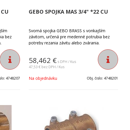
 CU
GEBO SPOJKA MAS 3/4" *22 CU
jším
Svorná spojka GEBO BRASS s vonkajším
ia bez
závitom, určená pre medenné potrubia bez
.
potreby rezania závitu alebo zvárania.
58,462
€
s DPH / Kus
47,53 €
bez DPH / Kus
Na objednávku
slo:
4748207
Obj. čislo:
4748201