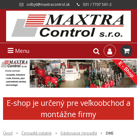
odbyt@maxtracontrol.sk
031 / 7707 561-2
Menu
E-shop je určený pre veľkoobchod a
montážne firmy
Úvod
Čerpadlá ostatné
Dávkovacie čerpadlá
DME