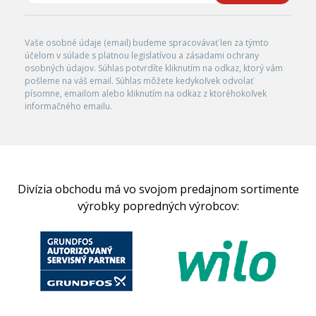
Vaše osobné údaje (email) budeme spracovávať len za týmto
účelom v súlade s platnou legislatívou a zásadami ochrany
osobných údajov. Súhlas potvrdíte kliknutím na odkaz, ktorý vám
pošleme na váš email. Súhlas môžete kedykoľvek odvolať
písomne, emailom alebo kliknutím na odkaz z ktoréhokoľvek
informačného emailu.
Divízia obchodu má vo svojom predajnom sortimente
výrobky popredných výrobcov: