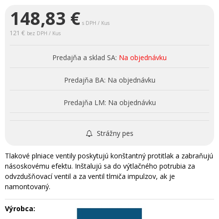
148,83
€
s DPH / Kus
121 €
bez DPH / Kus
Predajňa a sklad SA:
Na objednávku
Predajňa BA:
Na objednávku
Predajňa LM:
Na objednávku
Strážny pes
Tlakové plniace ventily poskytujú konštantný protitlak a zabraňujú
násoskovému efektu. Inštalujú sa do výtlačného potrubia za
odvzdušňovací ventil a za ventil tlmiča impulzov, ak je
namontovaný.
Výrobca: