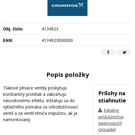
Obj. čislo:
4134923
EAN:
4134923000000
Popis položky
Tlakové plniace ventily poskytujú
Prílohy na
konštantný protitlak a zabraňujú
stiahnutie
násoskovému efektu. Inštalujú sa do
výtlačného potrubia za odvzdušňovací
Katalog
ventil a za ventil tlmiča impulzov, ak je
príslušenstva
namontovaný.
davkovacích
čerpadiel