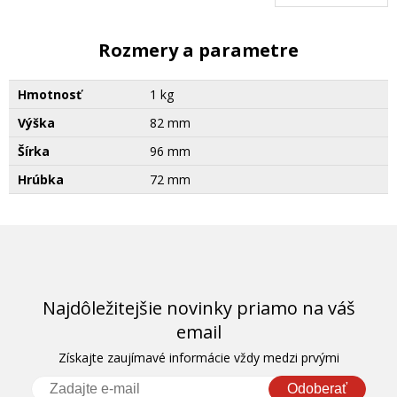
Rozmery a parametre
Hmotnosť
1 kg
Výška
82 mm
Šírka
96 mm
Hrúbka
72 mm
Najdôležitejšie novinky priamo na váš
email
Získajte zaujímavé informácie vždy medzi prvými
Odoberať